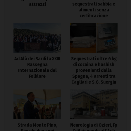
sequestrati sabbia e
attrezzi
alimenti senza
certificazione
Ad Alà dei Sardi la XXIII
Sequestrati oltre 6 kg
Rassegna
di cocaina e hashish
Internazionale del
provenienti dalla
Folklore
Spagna, 4 arresti tra
Cagliari e S.G. Suergiu
Strada Monte Pino,
Neurologia di Ozieri, Fp
Piu: «In due anni
Cgil risponde all’Asl: