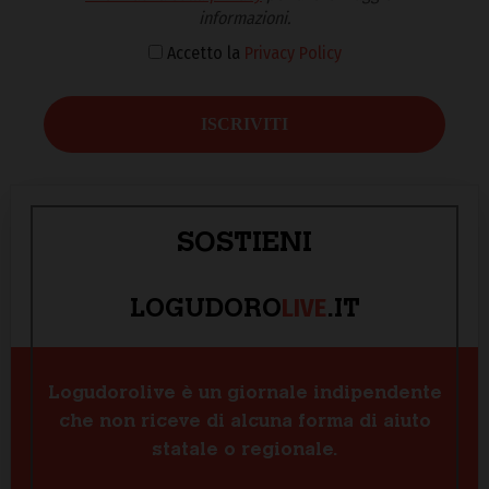
informazioni.
Accetto la
Privacy Policy
SOSTIENI
LIVE
LOGUDORO
.IT
Logudorolive è un giornale indipendente
che non riceve di alcuna forma di aiuto
statale o regionale.