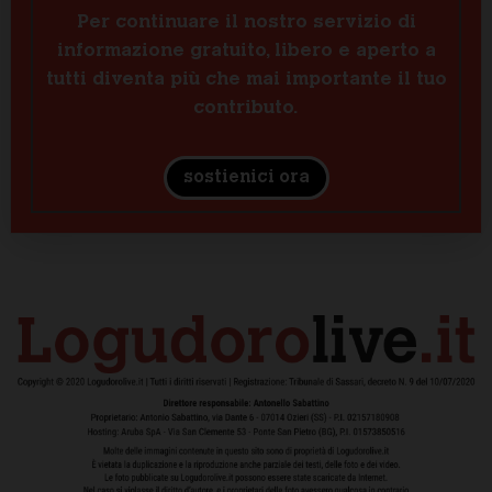
Per continuare il nostro servizio di
informazione gratuito, libero e aperto a
tutti diventa più che mai importante il tuo
contributo.
sostienici ora