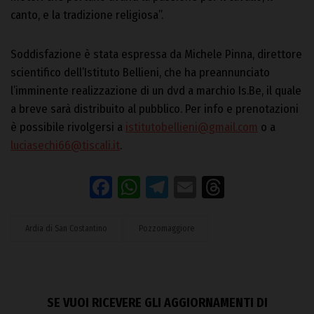
canto, e la tradizione religiosa”.
Soddisfazione è stata espressa da Michele Pinna, direttore
scientifico dell’Istituto Bellieni, che ha preannunciato
l’imminente realizzazione di un dvd a marchio Is.Be, il quale
a breve sarà distribuito al pubblico. Per info e prenotazioni
è possibile rivolgersi a
istitutobellieni@gmail.com
o a
luciasechi66@tiscali.it
.
Facebook
WhatsApp
Telegram
Email
Threads
Ardia di San Costantino
Pozzomaggiore
SE VUOI RICEVERE GLI AGGIORNAMENTI DI