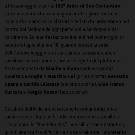
a Pozzomaggiore per la
102° Ardia di San Costantino
,
l’atteso evento che coinvolgerà per tre giorni tutta la
comunità e numerosi visitatori e turisti che arriveranno nel
centro del Meilogu da ogni parte della Sardegna e dal
continente. La manifestazione inizierà nel pomeriggio di
sabato 6 luglio alle ore 18, quando presso la sede
dell’Obriere maggiore in via Ulumos si raduneranno i
cavalieri che correranno l’ardia al seguito del plotone di
testa composto da
Gianluca Diana
(caddu e punta),
Comita Corongiu
e
Maurizio Loi
(prima scorta),
Bernardo
Spanu
e
Davide Calaresu
(seconda scorta),
Gian Franco
Cuccuru
e
Sergio Rosas
(terza scorta).
Gli alfieri dell’Ardia indosseranno le ormai tradizionali
camice rosse. Dopo un brindisi monteranno a cavallo e
riceveranno le “Bandeleddas”, i vessilli di San Costantino,
quindi una scarica di fucileria a salve saluterà l’importante