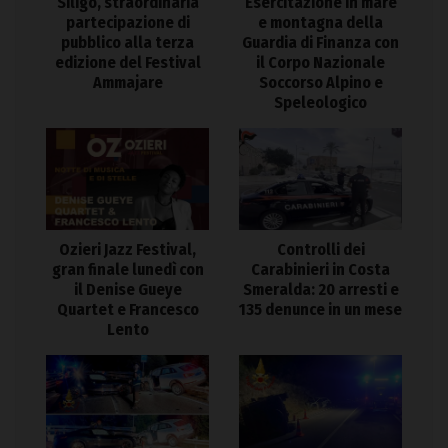
Siligo, straordinaria
Esercitazione in mare
partecipazione di
e montagna della
pubblico alla terza
Guardia di Finanza con
edizione del Festival
il Corpo Nazionale
Ammajare
Soccorso Alpino e
Speleologico
Ozieri Jazz Festival,
Controlli dei
gran finale lunedì con
Carabinieri in Costa
il Denise Gueye
Smeralda: 20 arresti e
Quartet e Francesco
135 denunce in un mese
Lento