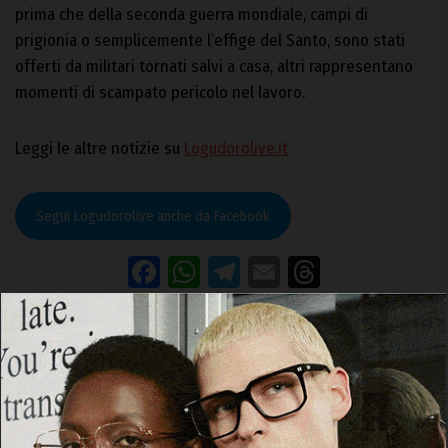
prima che della seconda guerra mondiale, campi di
prigionia o semplicemente l’effige del Santo, sono stati
offerti da militari tornati salvi a casa, altri rappresentano
momenti di scampato pericolo nel lavoro.
Leggi le altre notizie su
Logudorolive.it
Segui Logudorolive anche da Facebook
Facebook
WhatsApp
Telegram
Email
Threads
Ardia Pozzomaggiore 2024
Pozzomaggiore
SE VUOI RICEVERE GLI AGGIORNAMENTI DI