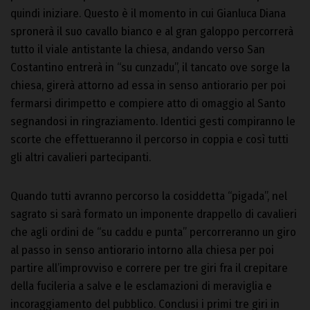
quindi iniziare. Questo è il momento in cui Gianluca Diana
spronerà il suo cavallo bianco e al gran galoppo percorrerà
tutto il viale antistante la chiesa, andando verso San
Costantino entrerà in “su cunzadu”, il tancato ove sorge la
chiesa, girerà attorno ad essa in senso antiorario per poi
fermarsi dirimpetto e compiere atto di omaggio al Santo
segnandosi in ringraziamento. Identici gesti compiranno le
scorte che effettueranno il percorso in coppia e così tutti
gli altri cavalieri partecipanti.
Quando tutti avranno percorso la cosiddetta “pigada”, nel
sagrato si sarà formato un imponente drappello di cavalieri
che agli ordini de “su caddu e punta” percorreranno un giro
al passo in senso antiorario intorno alla chiesa per poi
partire all’improvviso e correre per tre giri fra il crepitare
della fucileria a salve e le esclamazioni di meraviglia e
incoraggiamento del pubblico. Conclusi i primi tre giri in