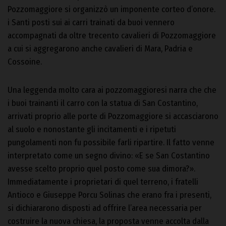
Pozzomaggiore si organizzò un imponente corteo d’onore.
i Santi posti sui ai carri trainati da buoi vennero
accompagnati da oltre trecento cavalieri di Pozzomaggiore
a cui si aggregarono anche cavalieri di Mara, Padria e
Cossoine.
Una leggenda molto cara ai pozzomaggioresi narra che che
i buoi trainanti il carro con la statua di San Costantino,
arrivati proprio alle porte di Pozzomaggiore si accasciarono
al suolo e nonostante gli incitamenti e i ripetuti
pungolamenti non fu possibile farli ripartire. Il fatto venne
interpretato come un segno divino: «E se San Costantino
avesse scelto proprio quel posto come sua dimora?».
Immediatamente i proprietari di quel terreno, i fratelli
Antioco e Giuseppe Porcu Solinas che erano fra i presenti,
si dichiararono disposti ad offrire l’area necessaria per
costruire la nuova chiesa, la proposta venne accolta dalla