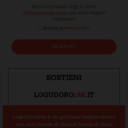
Non inviamo spam! Leggi la nostra
Informativa sulla privacy
per avere maggiori
informazioni.
Accetto la
Privacy Policy
SOSTIENI
LIVE
LOGUDORO
.IT
Logudorolive è un giornale indipendente
che non riceve di alcuna forma di aiuto