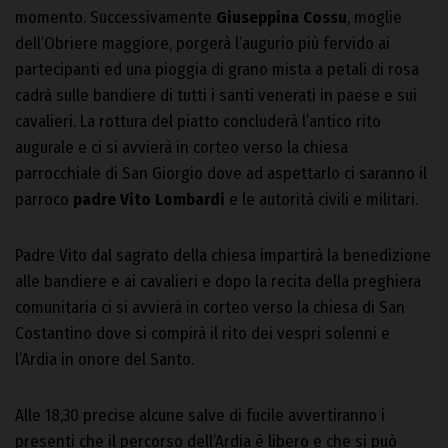
momento. Successivamente
Giuseppina Cossu
, moglie
dell’Obriere maggiore, porgerà l’augurio più fervido ai
partecipanti ed una pioggia di grano mista a petali di rosa
cadrà sulle bandiere di tutti i santi venerati in paese e sui
cavalieri. La rottura del piatto concluderà l’antico rito
augurale e ci si avvierà in corteo verso la chiesa
parrocchiale di San Giorgio dove ad aspettarlo ci saranno il
parroco
padre Vito Lombardi
e le autorità civili e militari.
Padre Vito dal sagrato della chiesa impartirà la benedizione
alle bandiere e ai cavalieri e dopo la recita della preghiera
comunitaria ci si avvierà in corteo verso la chiesa di San
Costantino dove si compirà il rito dei vespri solenni e
l’Ardia in onore del Santo.
Alle 18,30 precise alcune salve di fucile avvertiranno i
presenti che il percorso dell’Ardia è libero e che si può