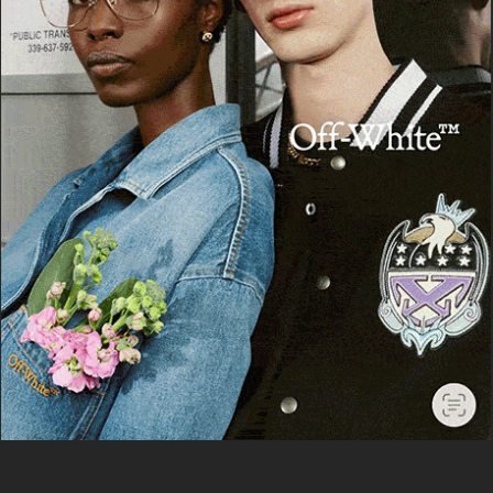
LOGUDOROLIVE NELLA TUA CASELLA DI POSTA,
INSERISCI IL TUO INDIRIZZO E-MAIL NEL
CAMPO SOTTOSTANTE.
Non inviamo spam! Leggi la nostra
Informativa sulla privacy
per avere maggiori
informazioni.
Accetto la
Privacy Policy