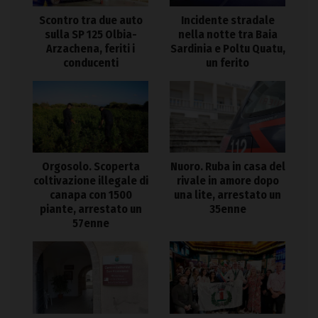
Scontro tra due auto
Incidente stradale
sulla SP 125 Olbia-
nella notte tra Baia
Arzachena, feriti i
Sardinia e Poltu Quatu,
conducenti
un ferito
Orgosolo. Scoperta
Nuoro. Ruba in casa del
coltivazione illegale di
rivale in amore dopo
canapa con 1500
una lite, arrestato un
piante, arrestato un
35enne
57enne