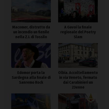
Macomer, distrutto da
A Gavoi la finale
un incendio un fienile
regionale del Poetry
nella Z.I. di Tossilo
Slam
Edomor porta la
Olbia. Accoltellamento
Sardegna alla finale di
in via Veneto, fermato
Sanremo Rock
dai Carabinieri un
23enne