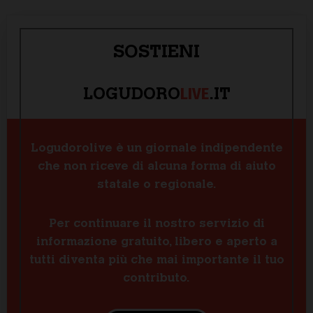
SOSTIENI
LIVE
LOGUDORO
.IT
Logudorolive è un giornale indipendente
che non riceve di alcuna forma di aiuto
statale o regionale.
Per continuare il nostro servizio di
informazione gratuito, libero e aperto a
tutti diventa più che mai importante il tuo
contributo.