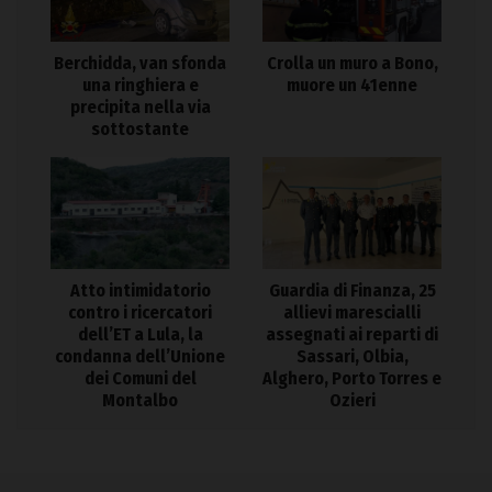
Berchidda, van sfonda
Crolla un muro a Bono,
una ringhiera e
muore un 41enne
precipita nella via
sottostante
Atto intimidatorio
Guardia di Finanza, 25
contro i ricercatori
allievi marescialli
dell’ET a Lula, la
assegnati ai reparti di
condanna dell’Unione
Sassari, Olbia,
dei Comuni del
Alghero, Porto Torres e
Montalbo
Ozieri