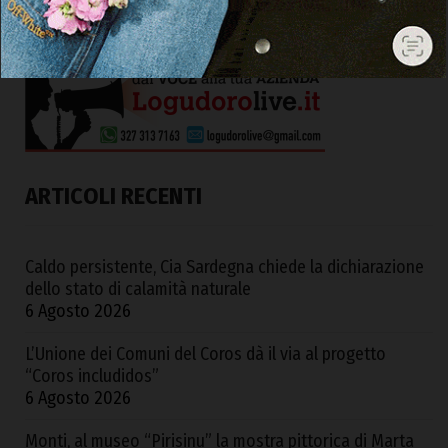
ARTICOLI RECENTI
Caldo persistente, Cia Sardegna chiede la dichiarazione
dello stato di calamità naturale
6 Agosto 2026
L’Unione dei Comuni del Coros dà il via al progetto
“Coros includidos”
6 Agosto 2026
Monti, al museo “Pirisinu” la mostra pittorica di Marta