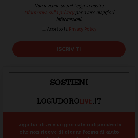
Non inviamo spam! Leggi la nostra
Informativa sulla privacy
per avere maggiori
informazioni.
Accetto la
Privacy Policy
SOSTIENI
LIVE
LOGUDORO
.IT
Logudorolive è un giornale indipendente
che non riceve di alcuna forma di aiuto