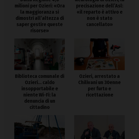
milioni per Ozieri: «Ora
precisazione dell’Asl:
la maggioranza si
«il reparto è attivo e
dimostri all’altezza di
non è stato
saper gestire queste
cancellato»
risorse»
Biblioteca comunale di
Ozieri, arrestato a
Ozieri… caldo
Chilivani un 30enne
insopportabile e
per furto e
niente Wi-Fi: la
ricettazione
denuncia di un
cittadino