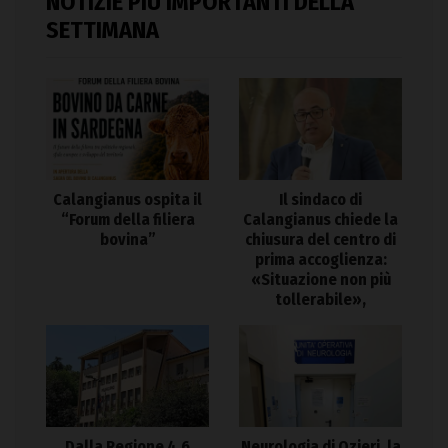
NOTIZIE PIÙ IMPORTANTI DELLA
SETTIMANA
Calangianus ospita il
Il sindaco di
“Forum della filiera
Calangianus chiede la
bovina”
chiusura del centro di
prima accoglienza:
«Situazione non più
tollerabile»,
Dalla Regione 4,6
Neurologia di Ozieri, la