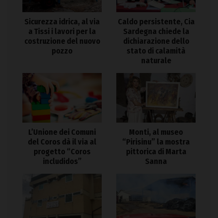
Sicurezza idrica, al via
Caldo persistente, Cia
a Tissi i lavori per la
Sardegna chiede la
costruzione del nuovo
dichiarazione dello
pozzo
stato di calamità
naturale
L’Unione dei Comuni
Monti, al museo
del Coros dà il via al
“Pirisinu” la mostra
progetto “Coros
pittorica di Marta
includidos”
Sanna