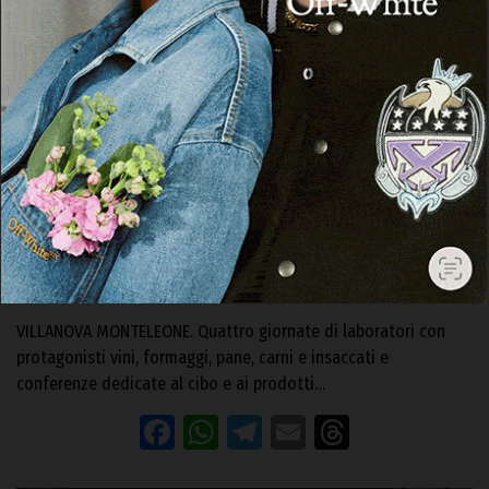
VILLANOVA MONTELEONE
Dal 6 al 10 agosto a Villanova Monteleone
l’atteso evento “Chenamos in carrela”
28 Luglio 2023, 16:17
VILLANOVA MONTELEONE. Quattro giornate di laboratori con
protagonisti vini, formaggi, pane, carni e insaccati e
conferenze dedicate al cibo e ai prodotti…
Facebook
WhatsApp
Telegram
Email
Threads