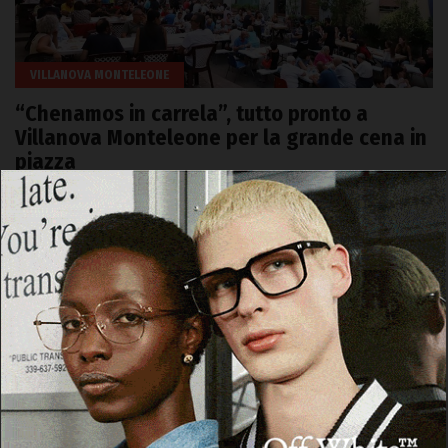
VILLANOVA MONTELEONE
“Chenamos in carrela”, tutto pronto a
Villanova Monteleone per la grande cena in
piazza
9 Agosto 2023, 15:21
VILLANOVA MONTELEONE. Dopo quattro giornate di apprezzati
laboratori del gusto, Villanova Monteleone si prepara alla
grande cena che domani, giovedì 10…
Facebook
WhatsApp
Telegram
Email
Threads