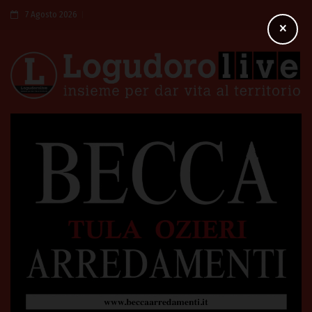
7 Agosto 2026
×