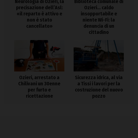
Neurologia di Ozieri, la
Biblioteca comunale di
precisazione dell’Asl:
Ozieri… caldo
«il reparto è attivo e
insopportabile e
non è stato
niente Wi-Fi: la
cancellato»
denuncia di un
cittadino
Ozieri, arrestato a
Sicurezza idrica, al via
Chilivani un 30enne
a Tissi i lavori per la
per furto e
costruzione del nuovo
ricettazione
pozzo