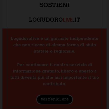
SOSTIENI
LIVE
LOGUDORO
.IT
Logudorolive è un giornale indipendente
che non riceve di alcuna forma di aiuto
statale o regionale.
Per continuare il nostro servizio di
informazione gratuito, libero e aperto a
tutti diventa più che mai importante il tuo
contributo.
sostienici ora