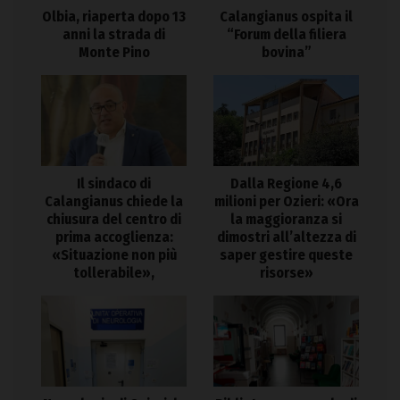
Olbia, riaperta dopo 13
Calangianus ospita il
anni la strada di
“Forum della filiera
Monte Pino
bovina”
Il sindaco di
Dalla Regione 4,6
Calangianus chiede la
milioni per Ozieri: «Ora
chiusura del centro di
la maggioranza si
prima accoglienza:
dimostri all’altezza di
«Situazione non più
saper gestire queste
tollerabile»,
risorse»