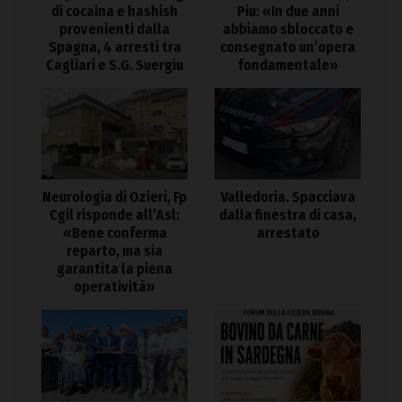
di cocaina e hashish
Piu: «In due anni
provenienti dalla
abbiamo sbloccato e
Spagna, 4 arresti tra
consegnato un’opera
Cagliari e S.G. Suergiu
fondamentale»
Neurologia di Ozieri, Fp
Valledoria. Spacciava
Cgil risponde all’Asl:
dalla finestra di casa,
«Bene conferma
arrestato
reparto, ma sia
garantita la piena
operatività»