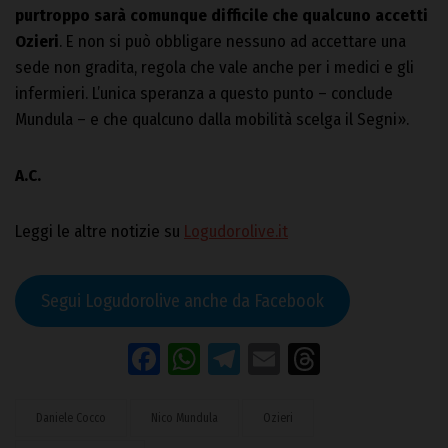
purtroppo sarà comunque difficile che qualcuno accetti
Ozieri
. E non si può obbligare nessuno ad accettare una
sede non gradita, regola che vale anche per i medici e gli
infermieri. L’unica speranza a questo punto – conclude
Mundula – e che qualcuno dalla mobilità scelga il Segni».
A.C.
Leggi le altre notizie su
Logudorolive.it
Segui Logudorolive anche da Facebook
Facebook
WhatsApp
Telegram
Email
Threads
Daniele Cocco
Nico Mundula
Ozieri