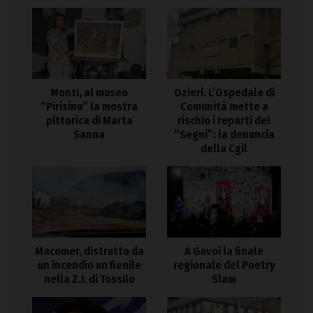
Monti, al museo
Ozieri. L’Ospedale di
“Pirisinu” la mostra
Comunità mette a
pittorica di Marta
rischio i reparti del
Sanna
“Segni”: la denuncia
della Cgil
Macomer, distrutto da
A Gavoi la finale
un incendio un fienile
regionale del Poetry
nella Z.I. di Tossilo
Slam