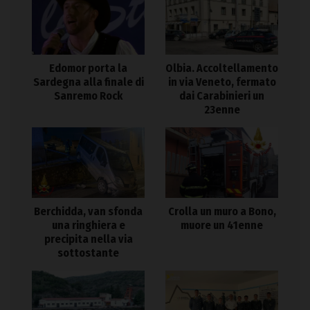
Edomor porta la
Olbia. Accoltellamento
Sardegna alla finale di
in via Veneto, fermato
Sanremo Rock
dai Carabinieri un
23enne
Berchidda, van sfonda
Crolla un muro a Bono,
una ringhiera e
muore un 41enne
precipita nella via
sottostante