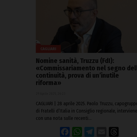
CAGLIARI
Nomine sanità, Truzzu (FdI):
«Commissariamento nel segno del
continuità, prova di un’inutile
riforma»
29 Aprile 2025, 20:23
CAGLIARI | 28 aprile 2025. Paolo Truzzu, capogrupp
di Fratelli d’Italia in Consiglio regionale, intervien
con una nota sulle recenti…
Facebook
WhatsApp
Telegram
Email
Thr