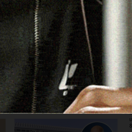
REGIONE
ro
“Salva casa”, Truzzu (FdI): «Sesta
S
legge impugnata da Governo. La
A
Giunta Todde vuole stabilire il
9
record»
I
e
5 Agosto 2025, 16:16
9
,
CAGLIARI | 5 agosto 2025. «La Giunta Todde vuole
stabilire il record, non invidiabile, del maggior
O
numero di leggi impugnate…
c
eads
8
Facebook
WhatsApp
Telegram
Email
Threads
N
u
8