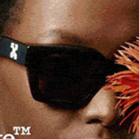
Regione, Truzzu (FdI): «Per
giustificare indennità esorbitanti
creano ruoli inesistenti»
25 Novembre 2025, 16:00
n
CAGLIARI | 25 novembre 2025. «Generano compiti dal
nulla pur di giustificare indennità esorbitanti, pari a
95.000 euro, e nominano…
eads
Facebook
WhatsApp
Telegram
Email
Threads