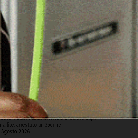
ARTICOLI RECENTI
contro tra due auto sulla SP 125 Olbia-
rzachena, feriti i conducenti
 Agosto 2026
ncidente stradale nella notte tra Baia Sardinia
 Poltu Quatu, un ferito
 Agosto 2026
rgosolo. Scoperta coltivazione illegale di
anapa con 1500 piante, arrestato un 57enne
 Agosto 2026
uoro. Ruba in casa del rivale in amore dopo
na lite, arrestato un 35enne
 Agosto 2026