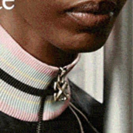
CAGLIARI
no
“Giorgia complice del genocidio”,
i
Truzzu e Usai attaccano Di Nolfo:
«Linguaggio indegno»
2 Ottobre 2025, 23:35
CAGLIARI | 2 ottobre 2025. “Io sono Giorgia, sono una
 di
donna, sono una madre e sono complice del
genocidio”. «È gravissimo…
eads
Facebook
WhatsApp
Telegram
Email
Threads