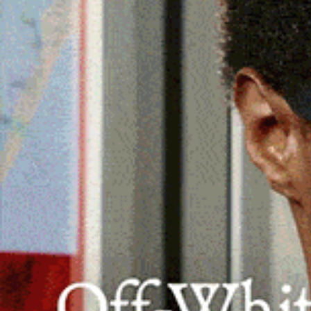
Dimissioni dell’assessore Satta,
Truzzu (FdI): «Altro fallimento della
Giunta Todde»
27 Novembre 2025, 16:58
CAGLIARI | 27 novembre 2025. Gianfranco Satta no
guiderà più l’assessorato all’Agricoltura della
Regione Sardegna. Lo ha annunciato…
Facebook
WhatsApp
Telegram
Email
Thr