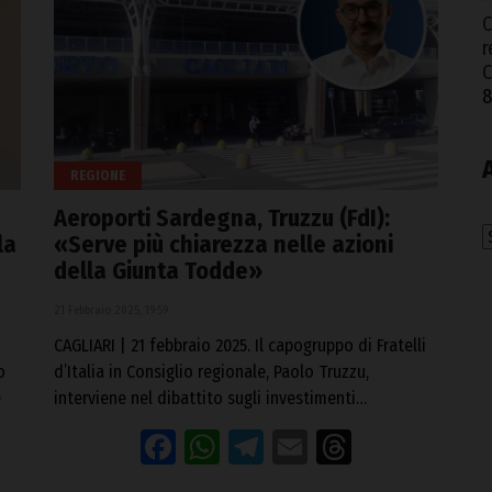
C
r
8
REGIONE
Aeroporti Sardegna, Truzzu (FdI):
A
la
«Serve più chiarezza nelle azioni
della Giunta Todde»
21 Febbraio 2025, 19:59
CAGLIARI | 21 febbraio 2025. Il capogruppo di Fratelli
o
d’Italia in Consiglio regionale, Paolo Truzzu,
e
interviene nel dibattito sugli investimenti…
Facebook
WhatsApp
Telegram
Email
Threads
eads