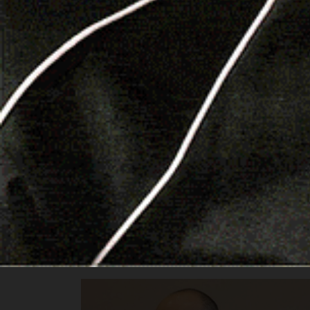
REGIONE
Dalla Regione Sardegna 67mila eu
al “Fatto Quotidiano”, Truzzu (FdI)
presenta un’interrogazione
17 Settembre 2025, 15:46
CAGLIARI | 17 settembre 2025. Il capogruppo di
Fratelli d’Italia in Consiglio regionale, Paolo Truzzu
ha presentato un’interrogazione…
Facebook
WhatsApp
Telegram
Email
Thr