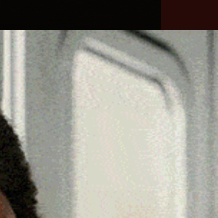
he
Necrologie
Numeri
Contatti
utili
erca
Cerca
Facebook
Threads
Instagram
X
YouTube