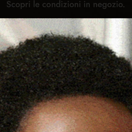
Cronaca
Attualità
Sport
Cultura
Rubric
C
REGIONE