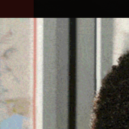
Home
Ozieri
Territorio
Sardegna
REGIONE