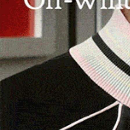
CAGLIARI
Di Nolfo risponde a Truzzu: «Indeg
è chi regala 154 milioni di euro degl
italiani a un governo genocida»
2 Ottobre 2025, 23:59
CAGLIARI | 2 ottobre 2025. Il consigliere regionale
Valdo Di Nolfo risponde duramente al capogruppo
Fratelli d’Italia in consiglio…
Facebook
WhatsApp
Telegram
Email
Thr