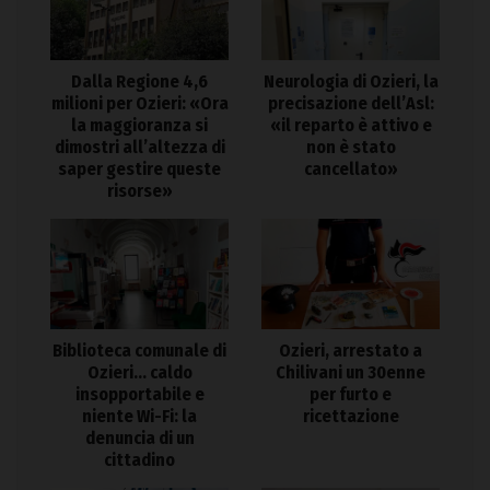
Dalla Regione 4,6
Neurologia di Ozieri, la
milioni per Ozieri: «Ora
precisazione dell’Asl:
la maggioranza si
«il reparto è attivo e
dimostri all’altezza di
non è stato
saper gestire queste
cancellato»
risorse»
Biblioteca comunale di
Ozieri, arrestato a
Ozieri… caldo
Chilivani un 30enne
insopportabile e
per furto e
niente Wi-Fi: la
ricettazione
denuncia di un
cittadino