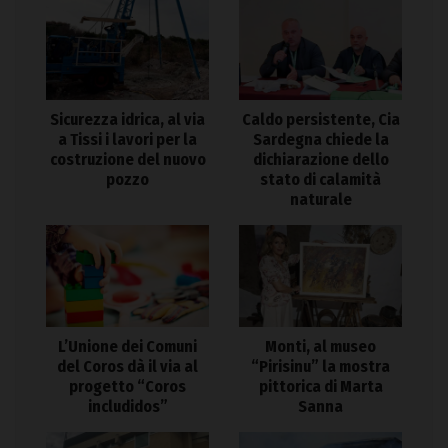
Sicurezza idrica, al via
Caldo persistente, Cia
a Tissi i lavori per la
Sardegna chiede la
costruzione del nuovo
dichiarazione dello
pozzo
stato di calamità
naturale
L’Unione dei Comuni
Monti, al museo
del Coros dà il via al
“Pirisinu” la mostra
progetto “Coros
pittorica di Marta
includidos”
Sanna