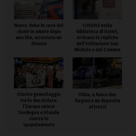
Nuoro. Ruba in casa del
Criticità nella
rivale in amore dopo
biblioteca di Ozieri,
una lite, arrestato un
arrivano le repliche
35enne
dell’Istituzione San
Michele e del Comune
Storico gemellaggio
Olbia, a fuoco due
tra le due Ardara:
furgoni e un deposito
l’Europa unisce
attrezzi
Sardegna e Irlanda
contro lo
spopolamento