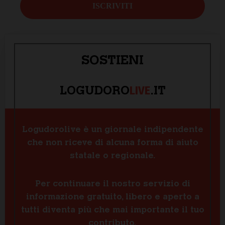
SOSTIENI
LIVE
LOGUDORO
.IT
Logudorolive è un giornale indipendente
che non riceve di alcuna forma di aiuto
statale o regionale.
Per continuare il nostro servizio di
informazione gratuito, libero e aperto a
tutti diventa più che mai importante il tuo
contributo.