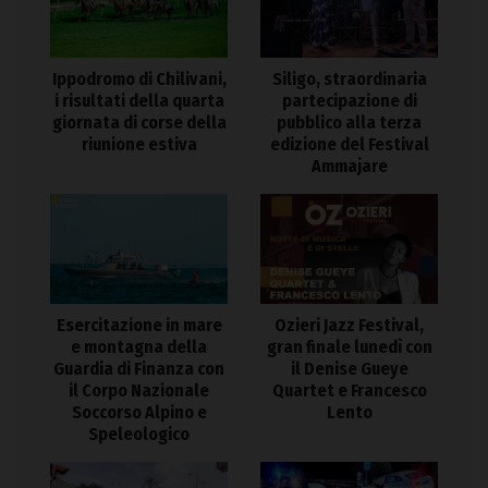
Ippodromo di Chilivani,
Siligo, straordinaria
i risultati della quarta
partecipazione di
giornata di corse della
pubblico alla terza
riunione estiva
edizione del Festival
Ammajare
Esercitazione in mare
Ozieri Jazz Festival,
e montagna della
gran finale lunedì con
Guardia di Finanza con
il Denise Gueye
il Corpo Nazionale
Quartet e Francesco
Soccorso Alpino e
Lento
Speleologico