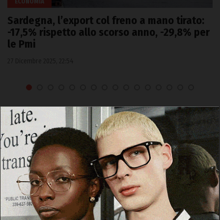
ECONOMIA
Sardegna, l’export col freno a mano tirato:
-17,5% rispetto allo scorso anno, -29,8% per
le Pmi
27 Dicembre 2025, 22:54
Cerca
Cerca
Facebook
Threads
Instagram
X
YouTube