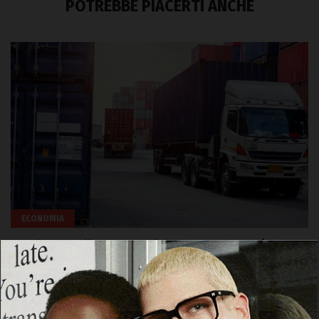
POTREBBE PIACERTI ANCHE
ECONOMIA
Sardegna, l’export col freno a mano tirato:
-17,5% rispetto allo scorso anno, -29,8% per
le Pmi
27 Dicembre 2025, 22:54