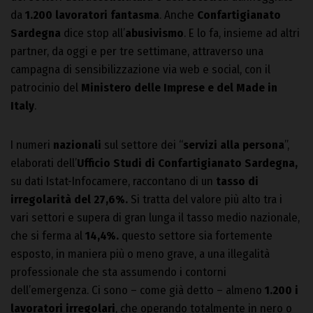
da
1.200 lavoratori fantasma
. Anche
Confartigianato
Sardegna
dice stop all’
abusivismo
. E lo fa, insieme ad altri
partner, da oggi e per tre settimane, attraverso una
campagna di sensibilizzazione via web e social, con il
patrocinio del
Ministero delle Imprese e del Made in
Italy
.
I numeri
nazionali
sul settore dei “
servizi alla persona
”,
elaborati dell’
Ufficio Studi di Confartigianato Sardegna,
su dati Istat-Infocamere, raccontano di un
tasso di
irregolarità del 27,6%.
Si tratta del valore più alto tra i
vari settori e supera di gran lunga il tasso medio nazionale,
che si ferma al
14,4%.
questo settore sia fortemente
esposto, in maniera più o meno grave, a una illegalità
professionale che sta assumendo i contorni
dell’emergenza. Ci sono – come già detto – almeno
1.200 i
lavoratori irregolari
, che operando totalmente in nero o