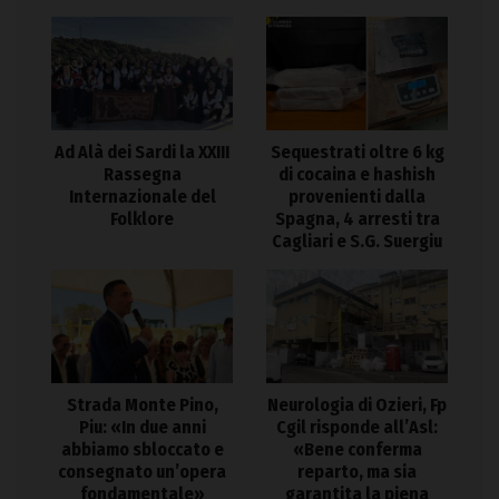
Ad Alà dei Sardi la XXIII
Sequestrati oltre 6 kg
Rassegna
di cocaina e hashish
Internazionale del
provenienti dalla
Folklore
Spagna, 4 arresti tra
Cagliari e S.G. Suergiu
Strada Monte Pino,
Neurologia di Ozieri, Fp
Piu: «In due anni
Cgil risponde all’Asl:
abbiamo sbloccato e
«Bene conferma
consegnato un’opera
reparto, ma sia
fondamentale»
garantita la piena