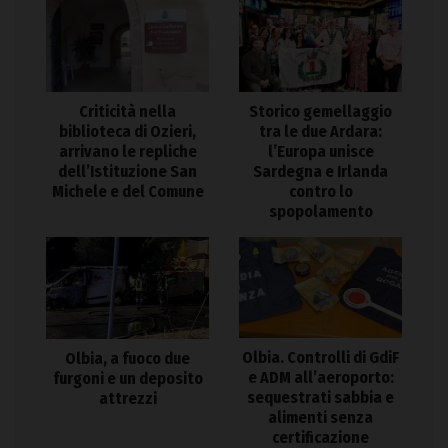
Criticità nella
Storico gemellaggio
biblioteca di Ozieri,
tra le due Ardara:
arrivano le repliche
l’Europa unisce
dell’Istituzione San
Sardegna e Irlanda
Michele e del Comune
contro lo
spopolamento
Olbia. Controlli di GdiF
Olbia, a fuoco due
e ADM all’aeroporto:
furgoni e un deposito
sequestrati sabbia e
attrezzi
alimenti senza
certificazione