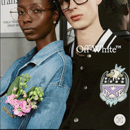
Cerca
Cerca
Facebook
Threads
Instagram
X
YouTube