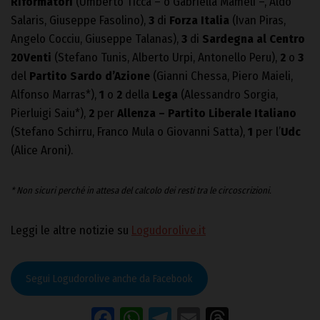
Riformatori
(Umberto Ticca – o Gabriella Mameli –, Aldo
Salaris, Giuseppe Fasolino),
3
di
Forza Italia
(Ivan Piras,
Angelo Cocciu, Giuseppe Talanas),
3
di
Sardegna al Centro
20Venti
(Stefano Tunis, Alberto Urpi, Antonello Peru),
2
o
3
del
Partito Sardo d’Azione
(Gianni Chessa, Piero Maieli,
Alfonso Marras*),
1
o
2
della
Lega
(Alessandro Sorgia,
Pierluigi Saiu*),
2
per
Allenza – Partito Liberale Italiano
(Stefano Schirru, Franco Mula o Giovanni Satta),
1
per l’
Udc
(Alice Aroni).
* Non sicuri perché in attesa del calcolo dei resti tra le circoscrizioni.
Leggi le altre notizie su
Logudorolive.it
Segui Logudorolive anche da Facebook
Facebook
WhatsApp
Telegram
Email
Threads