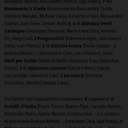
Giuseppe Meloni, Alessandro Pilurzu, Gigi Piano),
7
del
Movimento 5 Stelle
(la presidente Alessandra Todde,
Gianluca Mandas, Michele Ciusa, Roberto Li Gioi, Alessandro
Solinas, Lara Serra, Desirè Manca),
4
di
Alleanza Verdi
Sardegna
(Giuseppe Dessena, Maria Laura Orrù, Antonio
Piu, Diego Loi),
3
Progressisti
(Francesco Agus, Gian Franco
Satta, Ivan Pintus),
3
di
Sinistra Futura
(Paola Casula – o
Andrea Dettori –, Giuseppino Canu, Luca Pizzuto),
3
per
Uniti per Todde
(Valdo Di Nolfo, Giuseppe Frau, Sebastian
Cocco),
3
di
Orizzonte comune
(Sandro Porcu, Franco
Cuccureddu, Salvatore Cau),
2
Socialisti
(Lorenzo
Cozzolino, Martino Davide Canu).
Sui banchi dell’opposizione siederanno:
8
esponenti di
Fratelli d’Italia
(Paolo Truzzu, Fausto Piga, Corrado Meloni,
Antonello Floris, Franca Masala, Cristina Usai – o il sindaco
di Berchidda Andrea Nieddu –, Emanuele Cera, Gigi Rubiu),
3