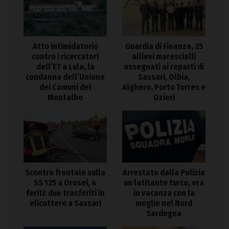
Atto intimidatorio
Guardia di Finanza, 25
contro i ricercatori
allievi marescialli
dell’ET a Lula, la
assegnati ai reparti di
condanna dell’Unione
Sassari, Olbia,
dei Comuni del
Alghero, Porto Torres e
Montalbo
Ozieri
Arrestato dalla Polizia
Scontro frontale sulla
un latitante turco, era
SS 125 a Orosei, 4
in vacanza con la
feriti: due trasferiti in
moglie nel Nord
elicottero a Sassari
Sardegna