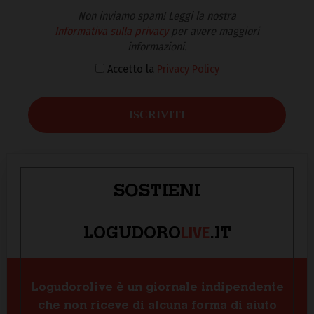
Non inviamo spam! Leggi la nostra
Informativa sulla privacy
per avere maggiori
informazioni.
Accetto la
Privacy Policy
SOSTIENI
LIVE
LOGUDORO
.IT
Logudorolive è un giornale indipendente
che non riceve di alcuna forma di aiuto