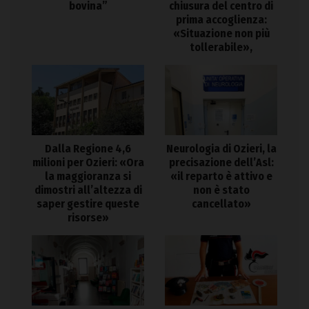
bovina”
chiusura del centro di
prima accoglienza:
«Situazione non più
tollerabile»,
Dalla Regione 4,6
Neurologia di Ozieri, la
milioni per Ozieri: «Ora
precisazione dell’Asl:
la maggioranza si
«il reparto è attivo e
dimostri all’altezza di
non è stato
saper gestire queste
cancellato»
risorse»