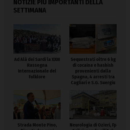
NOTIZIE PIÙ IMPORTANTI DELLA
SETTIMANA
Ad Alà dei Sardi la XXIII
Sequestrati oltre 6 kg
Rassegna
di cocaina e hashish
Internazionale del
provenienti dalla
Folklore
Spagna, 4 arresti tra
Cagliari e S.G. Suergiu
Strada Monte Pino,
Neurologia di Ozieri, Fp