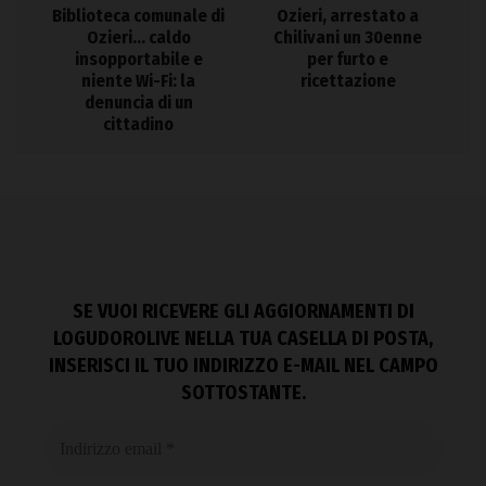
Biblioteca comunale di
Ozieri, arrestato a
Ozieri… caldo
Chilivani un 30enne
insopportabile e
per furto e
niente Wi-Fi: la
ricettazione
denuncia di un
cittadino
SE VUOI RICEVERE GLI AGGIORNAMENTI DI
LOGUDOROLIVE NELLA TUA CASELLA DI POSTA,
INSERISCI IL TUO INDIRIZZO E-MAIL NEL CAMPO
SOTTOSTANTE.