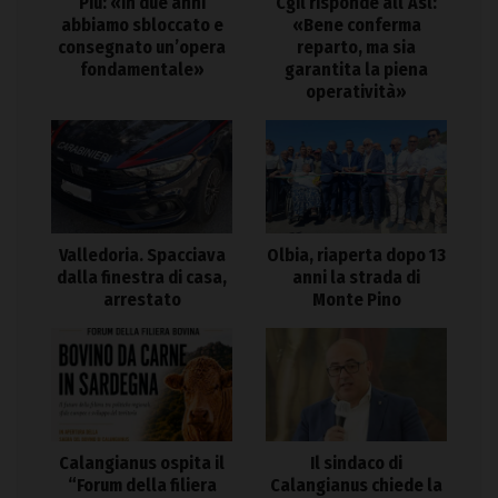
Piu: «In due anni
Cgil risponde all’Asl:
abbiamo sbloccato e
«Bene conferma
consegnato un’opera
reparto, ma sia
fondamentale»
garantita la piena
operatività»
Valledoria. Spacciava
Olbia, riaperta dopo 13
dalla finestra di casa,
anni la strada di
arrestato
Monte Pino
Calangianus ospita il
Il sindaco di
“Forum della filiera
Calangianus chiede la