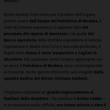
difficile».
Anche durante l’intervento per il prelievo dell’organo,
portato avanti
dall
’
équipe del Policlinico di Modena
, è
stato di primaria importanza il supporto dato
dal
personale del reparto di Anestesia
e da quello
del
blocco operatorio
della struttura ospedaliera di Lanusei.
L’operazione è durata circa 3 ore e, una volta prelevato, il
fegato della
donna è stato trasportato a Cagliari in
elicottero
. Dal capoluogo sardo l’organo raggiungerà con
un aereo il
Policlinico di Modena
, dove verrà trapiantato
al ricevente. Anche questo intervento sarà eseguito
dalla
squadra medica del dottor Cristiano Guidetti.
«Vogliamo esprimere un
grande ringraziamento ai
familiari della donatrice
– ha concluso il
dottor Loddo
–
in un momento molto difficile
, non hanno esitato a dare il