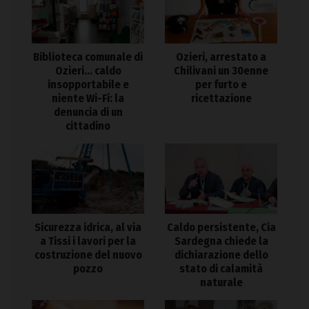
Biblioteca comunale di
Ozieri, arrestato a
Ozieri… caldo
Chilivani un 30enne
insopportabile e
per furto e
niente Wi-Fi: la
ricettazione
denuncia di un
cittadino
Sicurezza idrica, al via
Caldo persistente, Cia
a Tissi i lavori per la
Sardegna chiede la
costruzione del nuovo
dichiarazione dello
pozzo
stato di calamità
naturale