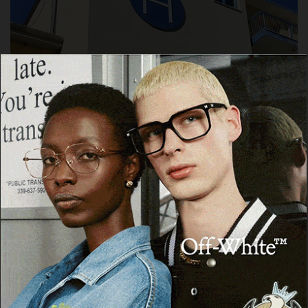
LANUSEI
Lanusei, gli organi donati da una 83enne
salvano tre vite
20 Marzo 2026, 23:02
Cerca