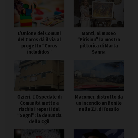
L’Unione dei Comuni
Monti, al museo
del Coros dà il via al
“Pirisinu” la mostra
progetto “Coros
pittorica di Marta
includidos”
Sanna
Ozieri. L’Ospedale di
Macomer, distrutto da
Comunità mette a
un incendio un fienile
rischio i reparti del
nella Z.I. di Tossilo
“Segni”: la denuncia
della Cgil