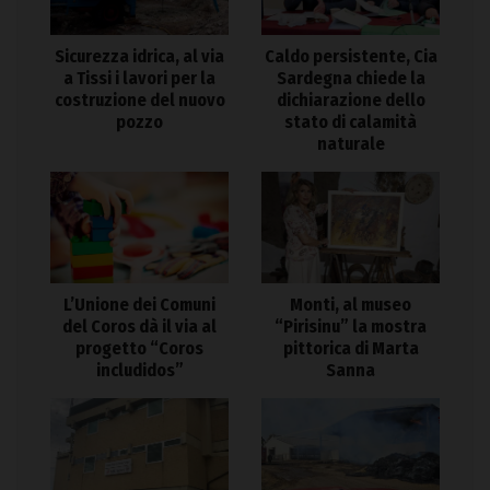
Sicurezza idrica, al via
Caldo persistente, Cia
a Tissi i lavori per la
Sardegna chiede la
costruzione del nuovo
dichiarazione dello
pozzo
stato di calamità
naturale
L’Unione dei Comuni
Monti, al museo
del Coros dà il via al
“Pirisinu” la mostra
progetto “Coros
pittorica di Marta
includidos”
Sanna