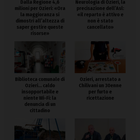
Dalla Regione 4,6
Neurologia di Ozieri, la
milioni per Ozieri: «Ora
precisazione dell’Asl:
la maggioranza si
«il reparto è attivo e
dimostri all’altezza di
non è stato
saper gestire queste
cancellato»
risorse»
Biblioteca comunale di
Ozieri, arrestato a
Ozieri… caldo
Chilivani un 30enne
insopportabile e
per furto e
niente Wi-Fi: la
ricettazione
denuncia di un
cittadino