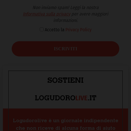
Non inviamo spam! Leggi la nostra
Informativa sulla privacy
per avere maggiori
informazioni.
Accetto la
Privacy Policy
SOSTIENI
LIVE
LOGUDORO
.IT
Logudorolive è un giornale indipendente
che non riceve di alcuna forma di aiuto