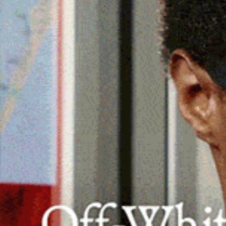
OLMEDO
. Rispetto, passione per il calcio e corr
solidarietà tra
FC Alghero
e
US Tempio 1946
d