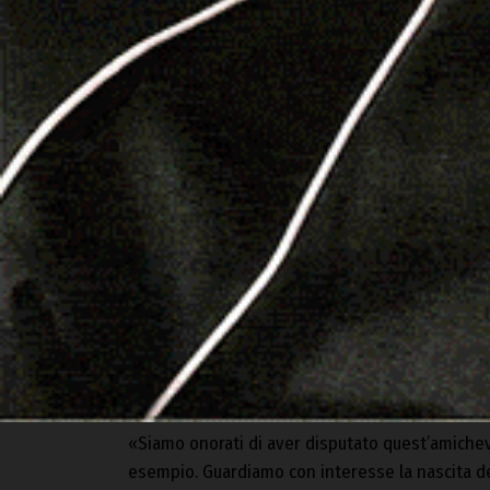
«Il confrontarsi con squadre delle categorie p
orgoglio l’invito per l’amichevole da parte del
di esser scesi in campo per la Caritas», ha co
L’incasso della partita, infatti, insieme ad una
consegnati a fine partita ai rappresentanti de
territorio a favore delle persone svantaggiate.
«Siamo onorati di aver disputato quest’amichev
esempio. Guardiamo con interesse la nascita de