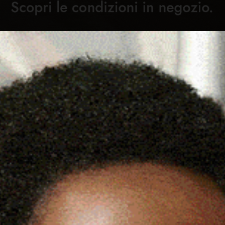
Cronaca
Attualità
Sport
Cultura
Rubric
IETÀ TRA FC ALGHERO E US
C
O DONATO ALLA CARITAS