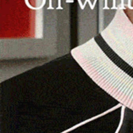
Olmedo. L’incontro, che ha impegnato entrambe l
è conclusa con la netta vittoria della formazio
attualmente al primo posto nel girone C del ca
prestazione dell’FC Alghero (squadra che milita
un’avversaria pronta a battersi e a dare il mas