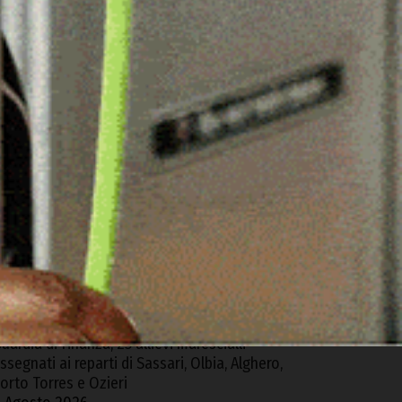
ARTICOLI RECENTI
erchidda, van sfonda una ringhiera e precipita
ella via sottostante
 Agosto 2026
rolla un muro a Bono, muore un 41enne
4
gosto 2026
tto intimidatorio contro i ricercatori dell’ET a
ula, la condanna dell’Unione dei Comuni del
ontalbo
 Agosto 2026
uardia di Finanza, 25 allievi marescialli
ssegnati ai reparti di Sassari, Olbia, Alghero,
orto Torres e Ozieri