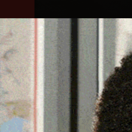
Home
Ozieri
Territorio
Sardegna
PARTITA DELLA SOLIDAR
TEMPIO 1946: L’INCASS
29 Dicembre 2022, 16:21