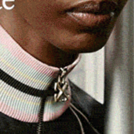
e società verso la Caritas della Diocesi Alghero-Bosa, si
ne gallurese. Quest’ultima, allenata da Giuseppe Cantara e
mpionato di Promozione con 25 punti, ha apprezzato la
 in Terza categoria) che ha dimostrato di essere
simo anche nell’amichevole.