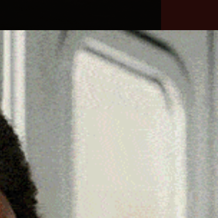
he
Necrologie
Numeri
Contatti
utili
erca
Cerca
Facebook
Threads
Instagram
X
YouTube