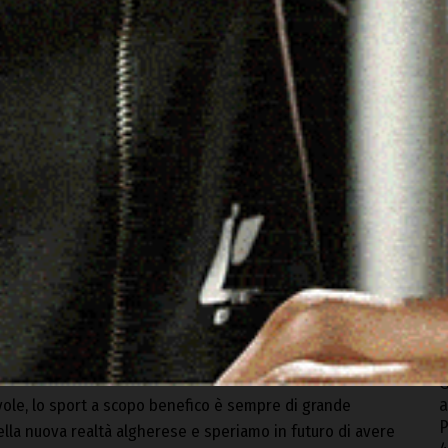
B
n
4
iù alte è importante e formativo. Abbiamo accettato con
C
 presidente Sechi di Tempio e siamo ancora più orgogliosi
A
mmentato Andrea Alessandrini, presidente FC Alghero.
A
L
 donazione da parte delle due società sono stati
M
lla Caritas diocesana di Alghero-Bosa impegnata nel
4
G
a
ole, lo sport a scopo benefico è sempre di grande
P
lla nuova realtà algherese e speriamo in futuro di avere