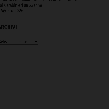
lbia. Accoltellamento in via Veneto, fermato
ai Carabinieri un 23enne
 Agosto 2026
ARCHIVI
rchivi