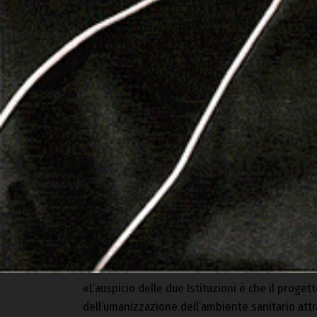
«Abbiamo fortemente voluto che si verificasse
perché l’iniziativa porta la gioia della musica i
il Mater Olbia ospita non solo pazienti, ma anch
fornitrici. La musica da conforto, speranza, sere
qualità dell’assistenza e umanizzazione delle c
«L’auspicio delle due Istituzioni è che il prog
dell’umanizzazione dell’ambiente sanitario attra