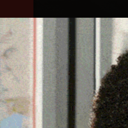
Home
Ozieri
Territorio
Sardegna
IL CONSERVATORIO DI S
MATER OLBIA
14 Dicembre 2022, 19:41