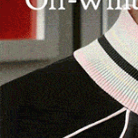
di pianoforte. Presentato il progetto di
Conservatorio.
OLBIA
. Con il primo appuntamento ha preso il vi
nata dalla collaborazione tra il
Mater Olbia
e il
obiettivo quello di portare la musica classica e
Il progetto è stato presentato in conferenza s
Marcello Giannico
, e dal presidente del Conse
16.30, si è svolto il primo concerto di pianoforte,
Conservatorio,
Fabio
e
Francesco
, che con il l
hall
dell’ospedale.