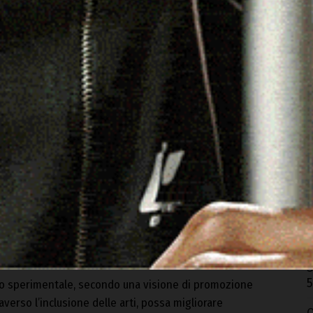
O
r
5
M
n
 questo prestigioso accordo –
ha detto Giannico
–
5
n ospedale, luogo non solo di cura, ma di vita. Ogni giorno
A
e visitatori, dipendenti e personale delle varie ditte
A
nità, tutti sentimenti positivi che ci aiutano a garantire
ure».
E
S
5
etto sperimentale, secondo una visione di promozione
verso l’inclusione delle arti, possa migliorare