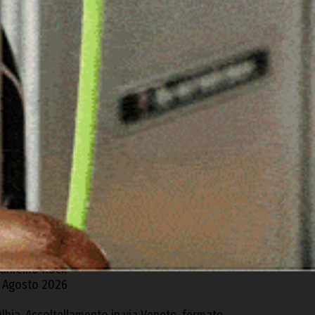
ARTICOLI RECENTI
zieri. L’Ospedale di Comunità mette a rischio i
eparti del “Segni”: la denuncia della Cgil
 Agosto 2026
acomer, distrutto da un incendio un fienile
ella Z.I. di Tossilo
 Agosto 2026
 Gavoi la finale regionale del Poetry Slam
5
gosto 2026
domor porta la Sardegna alla finale di
anremo Rock
 Agosto 2026