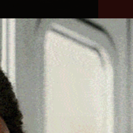
he
Necrologie
Numeri
Contatti
utili
erca
Cerca
Facebook
Threads
Instagram
X
YouTube