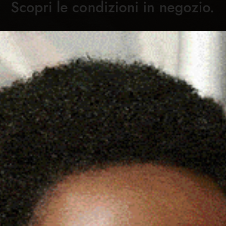
Cronaca
Attualità
Sport
Cultura
Rubric
ASSARI PORTA LA MUSICA AL
C