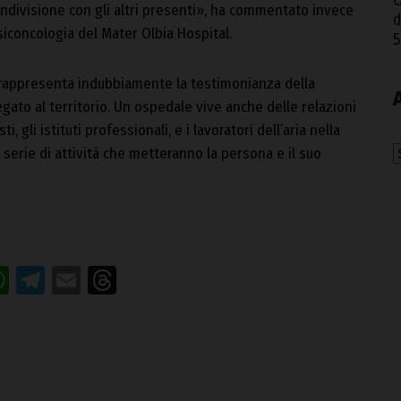
O
condivisione con gli altri presenti», ha commentato invece
d
siconcologia del Mater Olbia Hospital.
5
 rappresenta indubbiamente la testimonianza della
gato al territorio. Un ospedale vive anche delle relazioni
i, gli istituti professionali, e i lavoratori dell’aria nella
a serie di attività che metteranno la persona e il suo
A
acebook
WhatsApp
Telegram
Email
Threads