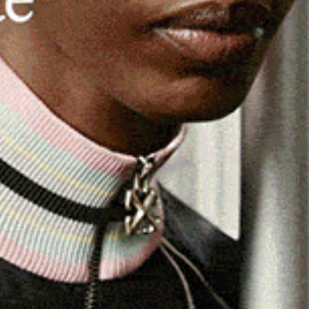
 collaborazione “Canta 33!” tra l’ospedale e il
a oggi il progetto “Canta 33!”, l’iniziativa sperimentale
Conservatorio Luigi Canepa
di Sassari
che ha come
 contemporanea all’interno della struttura ospedaliera.
tampa dall’amministratore delegato del Mater Olbia,
rvatorio di Sassari,
Ivano Iai
. Successivamente, alle
 svolto da due degli allievi più qualificati del
oro vasto repertorio hanno allietato gli ascoltatori nella