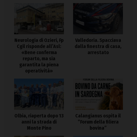
Neurologia di Ozieri, Fp
Valledoria. Spacciava
Cgil risponde all’Asl:
dalla finestra di casa,
«Bene conferma
arrestato
reparto, ma sia
garantita la piena
operatività»
Olbia, riaperta dopo 13
Calangianus ospita il
anni la strada di
“Forum della filiera
Monte Pino
bovina”