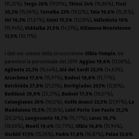
(15,32%),
Tergu 20%
(19,19%)
, Thiesi 24%
(16,86%)
, Tissi
20,3%
(15,06%)
, Torralba 23%
(16,12%)
, Tula 19,6%
(15,35%)
,
Uri 19,3%
(11,67%)
, Usini 15,5%
(13,58%)
, Valledoria 18%
(15,94%)
, Viddalba 21,5%
(14,51%)
, Villanova Monteleone
12,5%
(10,71%).
I dati nei comuni della circoscrizione
Olbia-Tempio
, tra
parentesi la percentuale del 2019:
Aggius 19,6%
(13,08%)
,
Aglientu 22,3%
(15,44%)
, Alà dei Sardi 23,3%
(14,63%)
,
Arzachena 17,6%
(15,97%)
, Badesi 18,8%
(15,77%)
,
Berchidda 27,8%
(21,21%)
, Bortigiadas 20,1%
(12,10%)
,
Buddusò 29,9%
(25,21%)
, Budoni 17,5%
(18,07%)
,
Calangianus 20%
(16,12%)
, Golfo Aranci 23,5%
(21,97%)
, La
Maddalena 15,5%
(15,16%)
, Loiri Porto San Paolo 21,2%
(20,32%)
, Luogosanto 18,7%
(15,77%)
, Luras 16,7%
(18,60%)
, Monti 19,4%
(12,79%)
, Olbia 16,8%
(15,94%)
,
Oschiri 17,1%
(15,26%)
, Padru 17,6%
(16,87%)
, Palau 13,6%