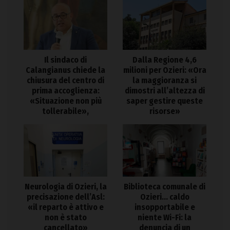
Il sindaco di
Dalla Regione 4,6
Calangianus chiede la
milioni per Ozieri: «Ora
chiusura del centro di
la maggioranza si
prima accoglienza:
dimostri all’altezza di
«Situazione non più
saper gestire queste
tollerabile»,
risorse»
Neurologia di Ozieri, la
Biblioteca comunale di
precisazione dell’Asl:
Ozieri… caldo
«il reparto è attivo e
insopportabile e
non è stato
niente Wi-Fi: la
cancellato»
denuncia di un