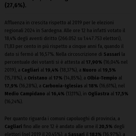
(27,6%).
Affluenza in crescita rispetto al 2019 per le elezioni
regionali 2024 in Sardegna. Alle ore 12 ha infatti votato il
18,4% degli aventi diritto (266.052 su 1.447.753 elettori),
l’1,83 per cento in più rispetto a cinque anni fa, quando il
dato si fermò al 16,57%. Nella circoscrizione di
Sassari
la
percentuale dei votanti si è attesta al
17,90%
(16,04% nel
2019), a
Cagliari
al
19,4%
(18,37%), a
Nuoro
al
19,5%
(15,78%), a
Oristano
al
17%
(14,85%), a
Olbia-Tempio
al
17,9%
(16,28%), a
Carbonia-Iglesias
al
18%
(16,61%), nel
Medio Campidano
al
16,4%
(13,11%), in
Ogliastra
al
17,5%
(16,24%).
Per quanto riguarda i comuni capoluoghi di provincia, a
Cagliari
fino alle ore 12 è andato alle urne il
20,5%
degli
elettori (nel 2019 il 20,45%), a
Sassari
il
18,1%
(16,97%), a