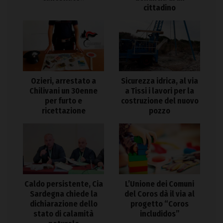
cittadino
Ozieri, arrestato a
Sicurezza idrica, al via
Chilivani un 30enne
a Tissi i lavori per la
per furto e
costruzione del nuovo
ricettazione
pozzo
Caldo persistente, Cia
L’Unione dei Comuni
Sardegna chiede la
del Coros dà il via al
dichiarazione dello
progetto “Coros
stato di calamità
includidos”