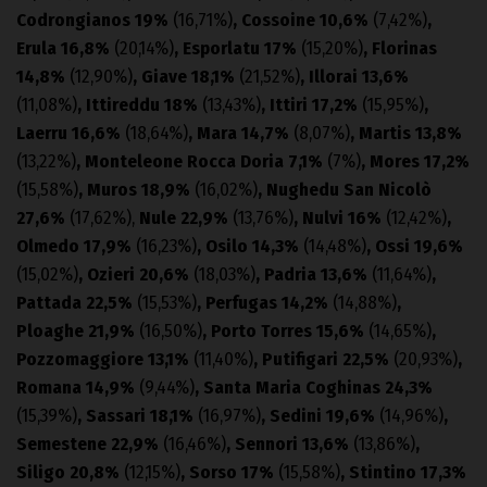
Codrongianos 19%
(16,71%)
, Cossoine 10,6%
(7,42%)
,
Erula 16,8%
(20,14%)
, Esporlatu 17%
(15,20%)
, Florinas
14,8%
(12,90%)
, Giave 18,1%
(21,52%)
, Illorai 13,6%
(11,08%)
, Ittireddu 18%
(13,43%)
, Ittiri 17,2%
(15,95%)
,
Laerru 16,6%
(18,64%)
, Mara 14,7%
(8,07%)
, Martis 13,8%
(13,22%)
, Monteleone Rocca Doria 7,1%
(7%)
, Mores 17,2%
(15,58%)
, Muros 18,9%
(16,02%)
, Nughedu San Nicolò
27,6%
(17,62%),
Nule 22,9%
(13,76%)
, Nulvi 16%
(12,42%)
,
Olmedo 17,9%
(16,23%)
, Osilo 14,3%
(14,48%)
, Ossi 19,6%
(15,02%)
, Ozieri 20,6%
(18,03%)
, Padria 13,6%
(11,64%)
,
Pattada 22,5%
(15,53%)
, Perfugas 14,2%
(14,88%)
,
Ploaghe 21,9%
(16,50%)
, Porto Torres 15,6%
(14,65%)
,
Pozzomaggiore 13,1%
(11,40%)
, Putifigari 22,5%
(20,93%)
,
Romana 14,9%
(9,44%)
, Santa Maria Coghinas 24,3%
(15,39%)
, Sassari 18,1%
(16,97%)
, Sedini 19,6%
(14,96%)
,
Semestene 22,9%
(16,46%)
, Sennori 13,6%
(13,86%)
,
Siligo 20,8%
(12,15%)
, Sorso 17%
(15,58%)
, Stintino 17,3%