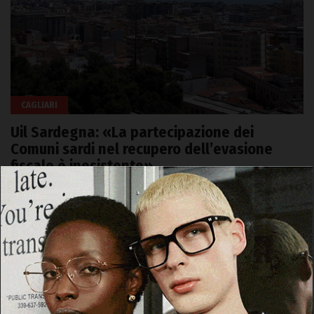
CAGLIARI
Uil Sardegna: «La partecipazione dei
Comuni sardi nel recupero dell’evasione
fiscale è inesistente»
26 Luglio 2026, 17:26
Cerca