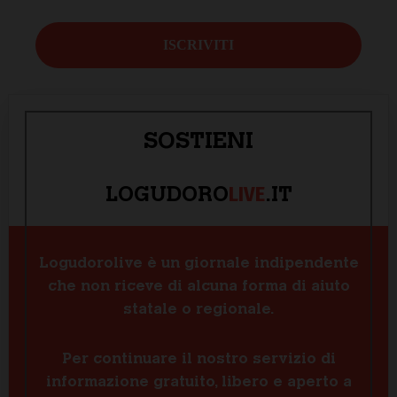
SOSTIENI
LIVE
LOGUDORO
.IT
Logudorolive è un giornale indipendente
che non riceve di alcuna forma di aiuto
statale o regionale.
Per continuare il nostro servizio di
informazione gratuito, libero e aperto a