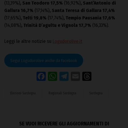
(13,39%)
, San Teodoro 17,5%
(16,92%)
, Sant’Antonio di
Gallura 16,7%
(17,14%)
, Santa Teresa di Gallura 17,4%
(17,65%)
, Telti 19,8%
(17,74%)
, Tempio Pausania 17,6%
(14,08%)
, Trinità D’agultu e Vignola 17,7%
(16,33%).
Leggi le altre notizie su
Logudorolive.it
Segui Logudorolive anche da Facebook
Facebook
WhatsApp
Telegram
Email
Threads
Elezioni Sardegna
Regionali Sardegna
Sardegna
SE VUOI RICEVERE GLI AGGIORNAMENTI DI