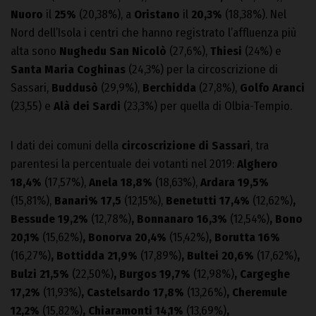
Nuoro
il
25%
(20,38%), a
Oristano
il
20,3%
(18,38%). Nel
Nord dell’Isola i centri che hanno registrato l’affluenza più
alta sono
Nughedu San Nicolò
(27,6%),
Thiesi
(24%) e
Santa Maria Coghinas
(24,3%) per la circoscrizione di
Sassari,
Buddusò
(29,9%),
Berchidda
(27,8%),
Golfo Aranci
(23,55) e
Alà dei Sardi
(23,3%) per quella di Olbia-Tempio.
I dati dei comuni della
circoscrizione di Sassari
, tra
parentesi la percentuale dei votanti nel 2019:
Alghero
18,4%
(17,57%),
Anela 18,8%
(18,63%),
Ardara 19,5%
(15,81%),
Banari% 17,5
(12,15%),
Benetutti 17,4%
(12,62%)
,
Bessude 19,2%
(12,78%)
, Bonnanaro 16,3%
(12,54%)
, Bono
20,1%
(15,62%)
, Bonorva 20,4%
(15,42%)
, Borutta 16%
(16,27%)
, Bottidda 21,9%
(17,89%)
, Bultei 20,6%
(17,62%)
,
Bulzi 21,5%
(22,50%)
, Burgos 19,7%
(12,98%)
,
Cargeghe
17,2%
(11,93%)
, Castelsardo 17,8%
(13,26%)
, Cheremule
12,2%
(15,82%)
, Chiaramonti 14,1%
(13,69%)
,