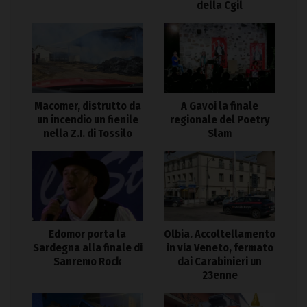
della Cgil
Macomer, distrutto da
A Gavoi la finale
un incendio un fienile
regionale del Poetry
nella Z.I. di Tossilo
Slam
Edomor porta la
Olbia. Accoltellamento
Sardegna alla finale di
in via Veneto, fermato
Sanremo Rock
dai Carabinieri un
23enne