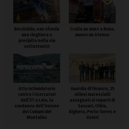
Berchidda, van sfonda
Crolla un muro a Bono,
una ringhiera e
muore un 41enne
precipita nella via
sottostante
Atto intimidatorio
Guardia di Finanza, 25
contro i ricercatori
allievi marescialli
dell’ET a Lula, la
assegnati ai reparti di
condanna dell’Unione
Sassari, Olbia,
dei Comuni del
Alghero, Porto Torres e
Montalbo
Ozieri