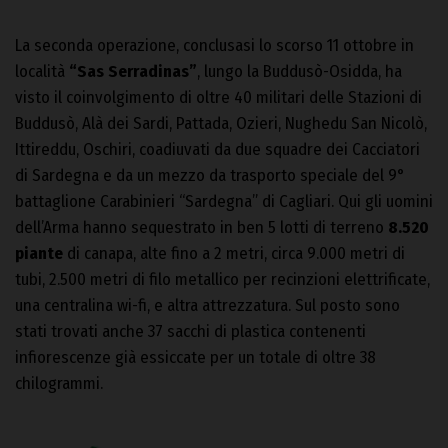
La seconda operazione, conclusasi lo scorso 11 ottobre in
località
“Sas Serradinas”
, lungo la Buddusò-Osidda, ha
visto il coinvolgimento di oltre 40 militari delle Stazioni di
Buddusò, Alà dei Sardi, Pattada, Ozieri, Nughedu San Nicolò,
Ittireddu, Oschiri, coadiuvati da due squadre dei Cacciatori
di Sardegna e da un mezzo da trasporto speciale del 9°
battaglione Carabinieri “Sardegna” di Cagliari. Qui gli uomini
dell’Arma hanno sequestrato in ben 5 lotti di terreno
8.520
piante
di canapa, alte fino a 2 metri, circa 9.000 metri di
tubi, 2.500 metri di filo metallico per recinzioni elettrificate,
una centralina wi-fi, e altra attrezzatura. Sul posto sono
stati trovati anche 37 sacchi di plastica contenenti
infiorescenze già essiccate per un totale di oltre 38
chilogrammi.