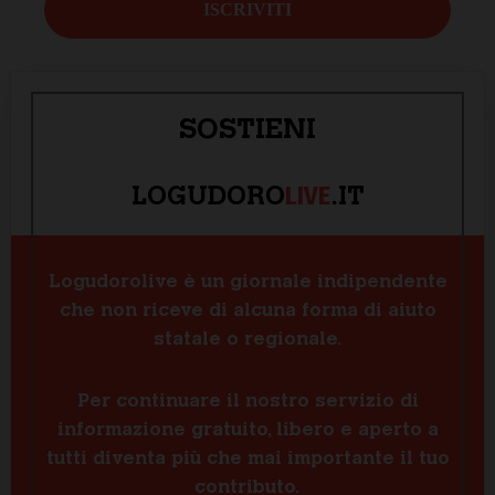
SOSTIENI
LIVE
LOGUDORO
.IT
Logudorolive è un giornale indipendente
che non riceve di alcuna forma di aiuto
statale o regionale.
Per continuare il nostro servizio di
informazione gratuito, libero e aperto a
tutti diventa più che mai importante il tuo
contributo.