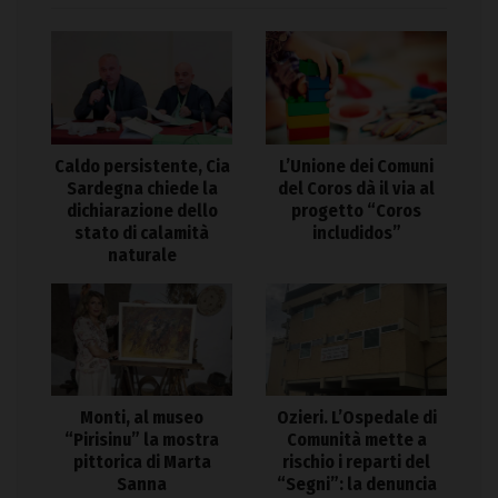
Caldo persistente, Cia
L’Unione dei Comuni
Sardegna chiede la
del Coros dà il via al
dichiarazione dello
progetto “Coros
stato di calamità
includidos”
naturale
Monti, al museo
Ozieri. L’Ospedale di
“Pirisinu” la mostra
Comunità mette a
pittorica di Marta
rischio i reparti del
Sanna
“Segni”: la denuncia