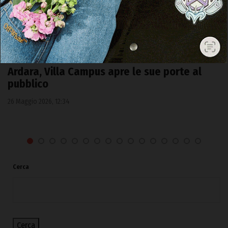
ARDARA
Ardara, Villa Campus apre le sue porte al
pubblico
26 Maggio 2026, 12:34
Cerca
Cerca