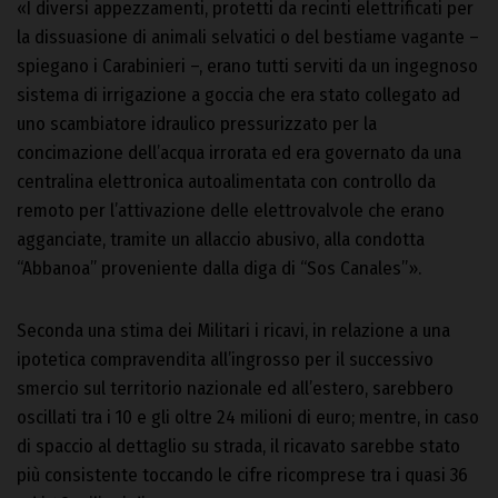
«I diversi appezzamenti, protetti da recinti elettrificati per
la dissuasione di animali selvatici o del bestiame vagante –
spiegano i Carabinieri –, erano tutti serviti da un ingegnoso
sistema di irrigazione a goccia che era stato collegato ad
uno scambiatore idraulico pressurizzato per la
concimazione dell’acqua irrorata ed era governato da una
centralina elettronica autoalimentata con controllo da
remoto per l’attivazione delle elettrovalvole che erano
agganciate, tramite un allaccio abusivo, alla condotta
“Abbanoa” proveniente dalla diga di “Sos Canales”».
Seconda una stima dei Militari i ricavi, in relazione a una
ipotetica compravendita all’ingrosso per il successivo
smercio sul territorio nazionale ed all’estero, sarebbero
oscillati tra i 10 e gli oltre 24 milioni di euro; mentre, in caso
di spaccio al dettaglio su strada, il ricavato sarebbe stato
più consistente toccando le cifre ricomprese tra i quasi 36