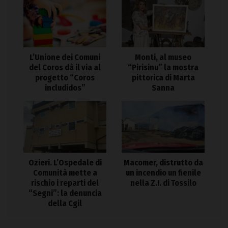
L’Unione dei Comuni
Monti, al museo
del Coros dà il via al
“Pirisinu” la mostra
progetto “Coros
pittorica di Marta
includidos”
Sanna
Ozieri. L’Ospedale di
Macomer, distrutto da
Comunità mette a
un incendio un fienile
rischio i reparti del
nella Z.I. di Tossilo
“Segni”: la denuncia
della Cgil