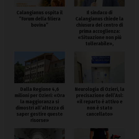
Calangianus ospita il
Il sindaco di
“Forum della filiera
Calangianus chiede la
bovina”
chiusura del centro di
prima accoglienza:
«Situazione non più
tollerabile»,
Dalla Regione 4,6
Neurologia di Ozieri, la
milioni per Ozieri: «Ora
precisazione dell’Asl:
la maggioranza si
«il reparto è attivo e
dimostri all’altezza di
non è stato
saper gestire queste
cancellato»
risorse»