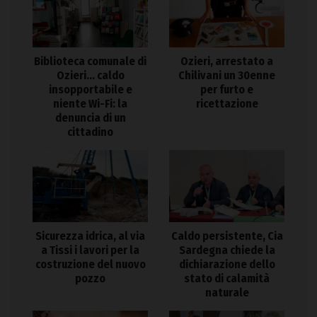
Biblioteca comunale di
Ozieri, arrestato a
Ozieri… caldo
Chilivani un 30enne
insopportabile e
per furto e
niente Wi-Fi: la
ricettazione
denuncia di un
cittadino
Sicurezza idrica, al via
Caldo persistente, Cia
a Tissi i lavori per la
Sardegna chiede la
costruzione del nuovo
dichiarazione dello
pozzo
stato di calamità
naturale