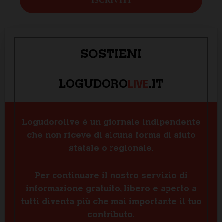
SOSTIENI
LIVE
LOGUDORO
.IT
Logudorolive è un giornale indipendente
che non riceve di alcuna forma di aiuto
statale o regionale.
Per continuare il nostro servizio di
informazione gratuito, libero e aperto a
tutti diventa più che mai importante il tuo
contributo.