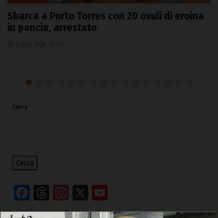
Sbarca a Porto Torres con 20 ovuli di eroina
in pancia, arrestato
30 Luglio 2026, 15:45
Cerca
Cerca
Facebook
Threads
Instagram
X
YouTube