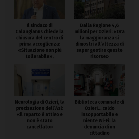
Il sindaco di
Dalla Regione 4,6
Calangianus chiede la
milioni per Ozieri: «Ora
chiusura del centro di
la maggioranza si
prima accoglienza:
dimostri all’altezza di
«Situazione non più
saper gestire queste
tollerabile»,
risorse»
Neurologia di Ozieri, la
Biblioteca comunale di
precisazione dell’Asl:
Ozieri… caldo
«il reparto è attivo e
insopportabile e
non è stato
niente Wi-Fi: la
cancellato»
denuncia di un
cittadino