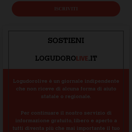
SOSTIENI
LIVE
LOGUDORO
.IT
Logudorolive è un giornale indipendente
che non riceve di alcuna forma di aiuto
statale o regionale.
Per continuare il nostro servizio di
informazione gratuito, libero e aperto a
tutti diventa più che mai importante il tuo