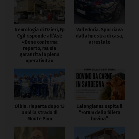
Neurologia di Ozieri, Fp
Valledoria. Spacciava
Cgil risponde all’Asl:
dalla finestra di casa,
«Bene conferma
arrestato
reparto, ma sia
garantita la piena
operatività»
Olbia, riaperta dopo 13
Calangianus ospita il
anni la strada di
“Forum della filiera
Monte Pino
bovina”