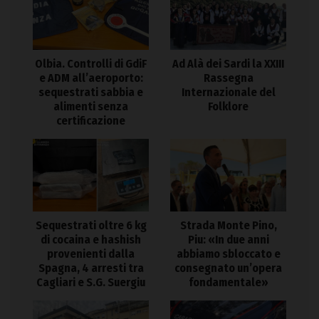
Olbia. Controlli di GdiF
Ad Alà dei Sardi la XXIII
e ADM all’aeroporto:
Rassegna
sequestrati sabbia e
Internazionale del
alimenti senza
Folklore
certificazione
Sequestrati oltre 6 kg
Strada Monte Pino,
di cocaina e hashish
Piu: «In due anni
provenienti dalla
abbiamo sbloccato e
Spagna, 4 arresti tra
consegnato un’opera
Cagliari e S.G. Suergiu
fondamentale»