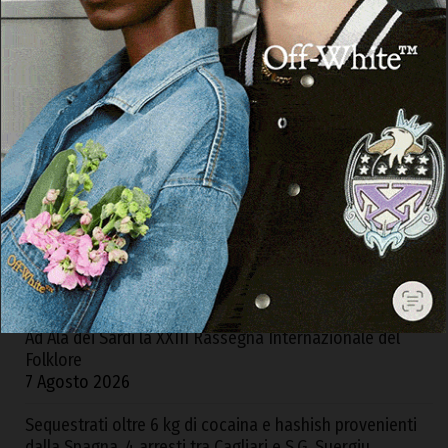
ARTICOLI RECENTI
Olbia. Controlli di GdiF e ADM all’aeroporto: sequestrati
sabbia e alimenti senza certificazione
8 Agosto 2026
Ad Alà dei Sardi la XXIII Rassegna Internazionale del
Folklore
7 Agosto 2026
Sequestrati oltre 6 kg di cocaina e hashish provenienti
dalla Spagna, 4 arresti tra Cagliari e S.G. Suergiu