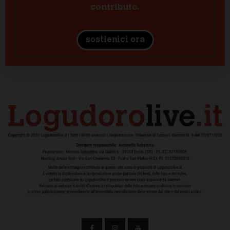
contributo.
sostienici ora