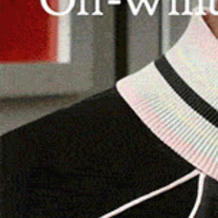
BURGOS
Venerdì a Burgos l’evento “Il
castello del Goceano riaccende il
Medioevo”
11 Marzo 2026, 16:49
BURGOS | 11 marzo 2026. Riflettere sulla propria
storia per riaccendere la vita culturale: questo, da
sempre, l’obiettivo dell’Unitre…
Facebook
WhatsApp
Telegram
Email
Thr