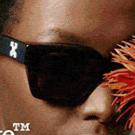
BURGOS
Burgos, dal Mic 11mila euro per
“Prendas de Adelasia”
12 Giugno 2026, 17:01
BURGOS | 12 giugno 2026. Ammonta a 11.081 euro lo
a
stanziamento assegnato alla manifestazione storica
ma
“Prendas de Adelasia”…
Facebook
WhatsApp
Telegram
Email
Threads
eads