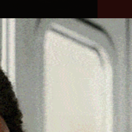
he
Necrologie
Numeri
Contatti
utili
erca
Cerca
Facebook
Threads
Instagram
X
YouTube