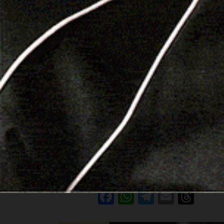
BURGOS
Anno della Legalità, venerdì a
Burgos l’inaugurazione del quadro 
ricordo di Bonifacio Tilocca
26 Febbraio 2025, 18:10
BURGOS | 26 febbraio 2025. Evento conclusivo
venerdì 28 febbraio a Burgos per l’Anno della
Legalità: 365 giorni di manifestazioni…
Facebook
WhatsApp
Telegram
Email
Thr