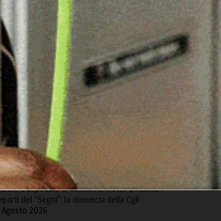
ARTICOLI RECENTI
aldo persistente, Cia Sardegna chiede la
ichiarazione dello stato di calamità naturale
 Agosto 2026
’Unione dei Comuni del Coros dà il via al
rogetto “Coros includidos”
 Agosto 2026
onti, al museo “Pirisinu” la mostra pittorica
i Marta Sanna
 Agosto 2026
zieri. L’Ospedale di Comunità mette a rischio i
eparti del “Segni”: la denuncia della Cgil
 Agosto 2026