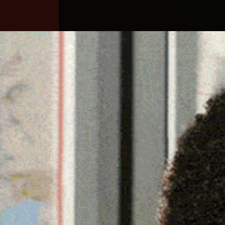
Home
Ozieri
Territorio
Sardegna
BURGOS