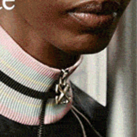
BURGOS
Burgos, inaugurato il “Quadro della
legalità” in ricordo di Bonifacio
Tilocca
1 Marzo 2025, 21:07
BURGOS | 1 marzo 2025. La promozione culturale e
sociale alla legalità è stato il progetto che per un
anno ha rivitalizzato e alimentato…
eads
Facebook
WhatsApp
Telegram
Email
Threads