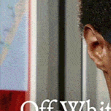
BURGOS
Continui black out a Burgos, il
Comune pronto a presentare un
esposto in Procura
7 Luglio 2026, 19:04
BURGOS | 7 luglio 2026. Si susseguono i black out 
Burgos, e l’Amministrazione comunale, con in pri
linea il sindaco Leonardo…
Facebook
WhatsApp
Telegram
Email
Thr