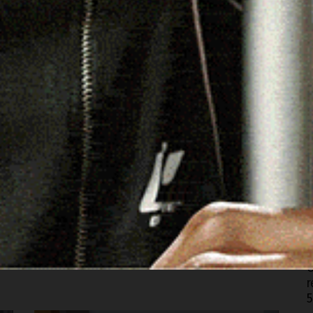
C
d
BURGOS
6
Burgos saluta il dottor Baingio Carta,
in
medico di base nel paese per 34 anni
L
p
31 Gennaio 2025, 17:55
6
BURGOS | 31 gennaio 2025. L’Amministrazione
M
comunale di Burgos ha reso omaggio al dottor
d
Baingio Carta, medico…
6
Facebook
WhatsApp
Telegram
Email
Threads
O
eads
r
5