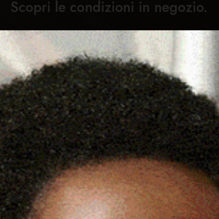
Cronaca
Attualità
Sport
Cultura
Rubric
C