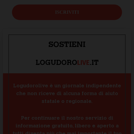
SOSTIENI
LIVE
LOGUDORO
.IT
Logudorolive è un giornale indipendente
che non riceve di alcuna forma di aiuto
statale o regionale.
Per continuare il nostro servizio di
informazione gratuito, libero e aperto a
tutti diventa più che mai importante il tuo