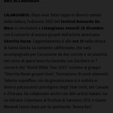
dell’Accademia».
CALANGIANUS.
Dopo aver fatto tappa in diversi comuni
della Gallura, l’edizione 2023 del
Festival Bernardo De
Muro
si concluderà a
Calangianus
venerdì 29 dicembre
con il concerto di musica gospel dell’artista americana
Sherrita Duran
. L’appuntamento è alle
ore 21
nella chiesa
di Santa Giusta. La cantante californiane, che sarà
accompagnata per l’occasione da due coriste e un pianista,
nel corso di quest’anno ha lavorato con Zucchero
in 7
concerti del “World Wilde Tour 2023” insieme al gruppo
“Sherrita Duran gospel choir”, formazione di venti elementi.
Talento sopraffino, sin da giovanissima si è esibita in
diversi palcoscenici prestigiosi degli Stati Uniti, del Canada
e d’Europa. Ha collaborato anche con altri artisti italiani, tra
cui Adriano Celentano al festival di Sanremo 2012 e Gianni
Morandi l’anno dopo per lo spettacolo “Arena live”.