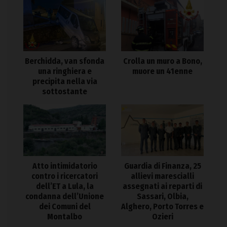
Berchidda, van sfonda
Crolla un muro a Bono,
una ringhiera e
muore un 41enne
precipita nella via
sottostante
Atto intimidatorio
Guardia di Finanza, 25
contro i ricercatori
allievi marescialli
dell’ET a Lula, la
assegnati ai reparti di
condanna dell’Unione
Sassari, Olbia,
dei Comuni del
Alghero, Porto Torres e
Montalbo
Ozieri