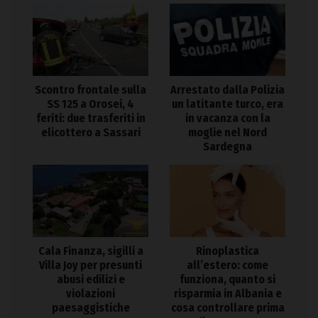
Arrestato dalla Polizia
Scontro frontale sulla
un latitante turco, era
SS 125 a Orosei, 4
in vacanza con la
feriti: due trasferiti in
moglie nel Nord
elicottero a Sassari
Sardegna
Cala Finanza, sigilli a
Rinoplastica
Villa Joy per presunti
all’estero: come
abusi edilizi e
funziona, quanto si
violazioni
risparmia in Albania e
paesaggistiche
cosa controllare prima