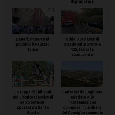
di prenotare
Banari, riaperto al
Olbia. Auto esce di
pubblico il Palazzo
strada sulla Statale
Tonca
125, ferita la
conducente
La tappa di Chilivani
Santa Maria Coghinas
del Circuito Classico di
aderisce alla
salto ostacoli
“Rottamazione
spostata a Santa
quinquies”: via libera
Giusta
del Consiglio comunale