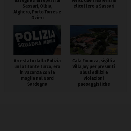
assegnati ai reparti di
feriti: due trasferiti in
Sassari, Olbia,
elicottero a Sassari
Alghero, Porto Torres e
Ozieri
Arrestato dalla Polizia
Cala Finanza, sigilli a
un latitante turco, era
Villa Joy per presunti
in vacanza con la
abusi edilizi e
moglie nel Nord
violazioni
Sardegna
paesaggistiche