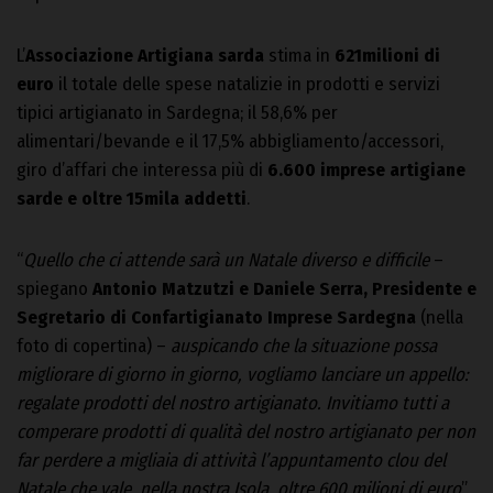
L’
Associazione Artigiana sarda
stima in
621milioni di
euro
il totale delle spese natalizie in prodotti e servizi
tipici artigianato in Sardegna; il 58,6% per
alimentari/bevande e il 17,5% abbigliamento/accessori,
giro d’affari che interessa più di
6.600 imprese artigiane
sarde e oltre 15mila addetti
.
“
Quello che ci attende sarà un Natale diverso e difficile
–
spiegano
Antonio Matzutzi e Daniele Serra, Presidente e
Segretario di Confartigianato Imprese Sardegna
(nella
foto di copertina) –
auspicando che la situazione possa
migliorare di giorno in giorno, vogliamo lanciare un appello:
regalate prodotti del nostro artigianato. Invitiamo tutti a
comperare prodotti di qualità del nostro artigianato per non
far perdere a migliaia di attività l’appuntamento clou del
Natale che vale, nella nostra Isola, oltre 600 milioni di euro
”.