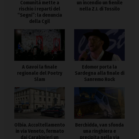
Comunità mette a
un incendio un fienile
rischio i reparti del
nella Z.I. di Tossilo
“Segni”: la denuncia
della Cgil
A Gavoi la finale
Edomor porta la
regionale del Poetry
Sardegna alla finale di
Slam
Sanremo Rock
Olbia. Accoltellamento
Berchidda, van sfonda
in via Veneto, fermato
una ringhiera e
dai Carabinieri un
precipita nella via