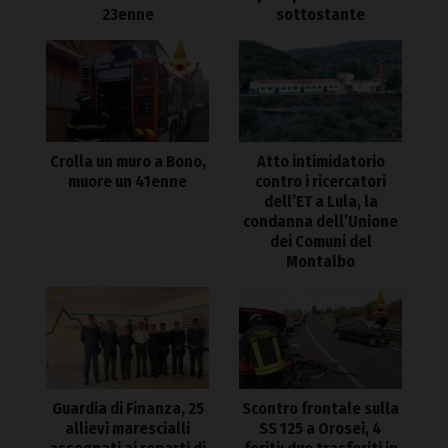
23enne
sottostante
Crolla un muro a Bono,
Atto intimidatorio
muore un 41enne
contro i ricercatori
dell’ET a Lula, la
condanna dell’Unione
dei Comuni del
Montalbo
Guardia di Finanza, 25
Scontro frontale sulla
allievi marescialli
SS 125 a Orosei, 4