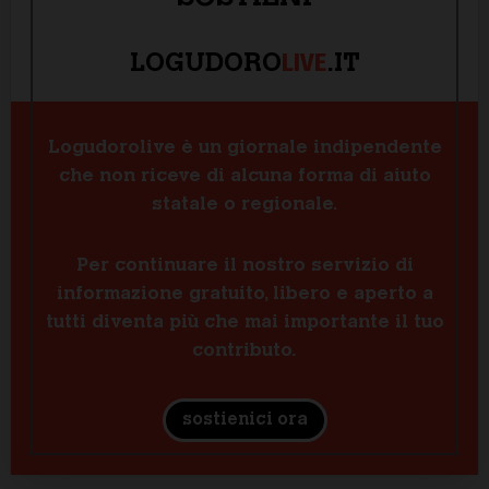
LIVE
LOGUDORO
.IT
Logudorolive è un giornale indipendente
che non riceve di alcuna forma di aiuto
statale o regionale.
Per continuare il nostro servizio di
informazione gratuito, libero e aperto a
tutti diventa più che mai importante il tuo
contributo.
sostienici ora