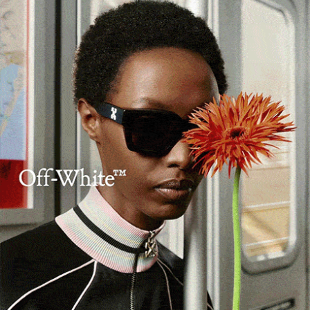
BONO
Bono. Bandi e accesso al credito,
Confartigianato incontra imprese e artigiani
del Goceano
14 Maggio 2026, 15:32
Cerca
Cerca
Facebook
Threads
Instagram
X
YouTube