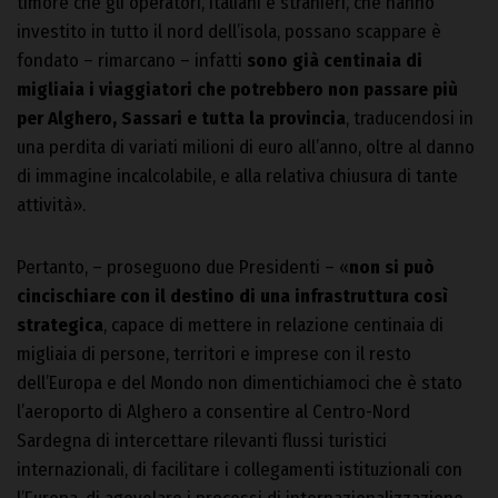
timore che gli operatori, italiani e stranieri, che hanno
investito in tutto il nord dell’isola, possano scappare è
fondato – rimarcano – infatti
sono già centinaia di
migliaia i viaggiatori che potrebbero non passare più
per Alghero, Sassari e tutta la provincia
, traducendosi in
una perdita di variati milioni di euro all’anno, oltre al danno
di immagine incalcolabile, e alla relativa chiusura di tante
attività».
Pertanto, – proseguono due Presidenti – «
non si può
cincischiare con il destino di una infrastruttura così
strategica
, capace di mettere in relazione centinaia di
migliaia di persone, territori e imprese con il resto
dell’Europa e del Mondo non dimentichiamoci che è stato
l’aeroporto di Alghero a consentire al Centro-Nord
Sardegna di intercettare rilevanti flussi turistici
internazionali, di facilitare i collegamenti istituzionali con