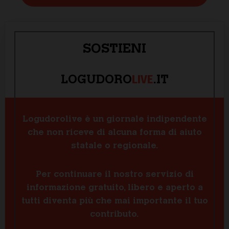
SOSTIENI
LIVE
LOGUDORO
.IT
Logudorolive è un giornale indipendente
che non riceve di alcuna forma di aiuto
statale o regionale.
Per continuare il nostro servizio di
informazione gratuito, libero e aperto a
tutti diventa più che mai importante il tuo
contributo.