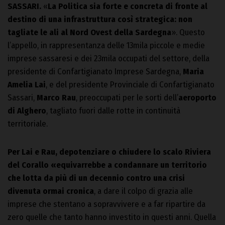
SASSARI.
«
La Politica sia forte e concreta di fronte al
destino di una infrastruttura così strategica: non
tagliate le ali al Nord Ovest della Sardegna
». Questo
l’appello, in rappresentanza delle 13mila piccole e medie
imprese sassaresi e dei 23mila occupati del settore, della
presidente di Confartigianato Imprese Sardegna,
Maria
Amelia Lai
, e del presidente Provinciale di Confartigianato
Sassari,
Marco Rau
, preoccupati per le sorti dell’
aeroporto
di Alghero
, tagliato fuori dalle rotte in continuità
territoriale.
Per Lai e Rau, depotenziare o chiudere lo scalo Riviera
del Corallo «equivarrebbe a condannare un territorio
che lotta da più di un decennio contro una crisi
divenuta ormai cronica
, a dare il colpo di grazia alle
imprese che stentano a sopravvivere e a far ripartire da
zero quelle che tanto hanno investito in questi anni. Quella