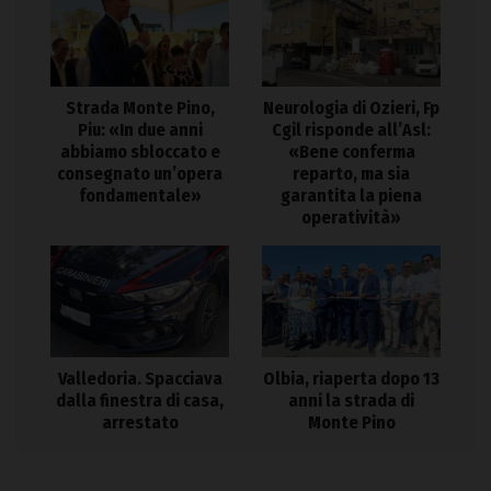
Strada Monte Pino,
Neurologia di Ozieri, Fp
Piu: «In due anni
Cgil risponde all’Asl:
abbiamo sbloccato e
«Bene conferma
consegnato un’opera
reparto, ma sia
fondamentale»
garantita la piena
operatività»
Valledoria. Spacciava
Olbia, riaperta dopo 13
dalla finestra di casa,
anni la strada di
arrestato
Monte Pino