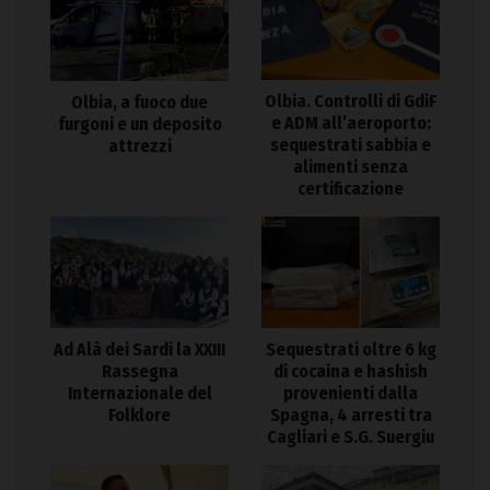
Olbia. Controlli di GdiF
Olbia, a fuoco due
e ADM all’aeroporto:
furgoni e un deposito
sequestrati sabbia e
attrezzi
alimenti senza
certificazione
Ad Alà dei Sardi la XXIII
Sequestrati oltre 6 kg
Rassegna
di cocaina e hashish
Internazionale del
provenienti dalla
Folklore
Spagna, 4 arresti tra
Cagliari e S.G. Suergiu