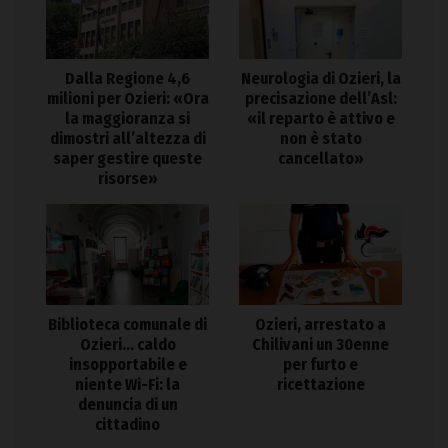
Dalla Regione 4,6
Neurologia di Ozieri, la
milioni per Ozieri: «Ora
precisazione dell’Asl:
la maggioranza si
«il reparto è attivo e
dimostri all’altezza di
non è stato
saper gestire queste
cancellato»
risorse»
Biblioteca comunale di
Ozieri, arrestato a
Ozieri… caldo
Chilivani un 30enne
insopportabile e
per furto e
niente Wi-Fi: la
ricettazione
denuncia di un
cittadino