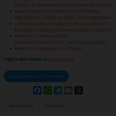
Il sindaco di Calangianus chiede la chiusura del centro di
prima accoglienza: «Situazione non più tollerabile»,
Dalla Regione 4,6 milioni per Ozieri: «Ora la maggioranza
si dimostri all’altezza di saper gestire queste risorse»
Neurologia di Ozieri, la precisazione dell’Asl: «il reparto è
attivo e non è stato cancellato»
Biblioteca comunale di Ozieri… caldo insopportabile e
niente Wi-Fi: la denuncia di un cittadino
Leggi le altre notizie su
logudorolive.it
Segui Logudorolive anche da Facebook
Facebook
WhatsApp
Telegram
Email
Threads
Alessandro Solinas
Salario minimo