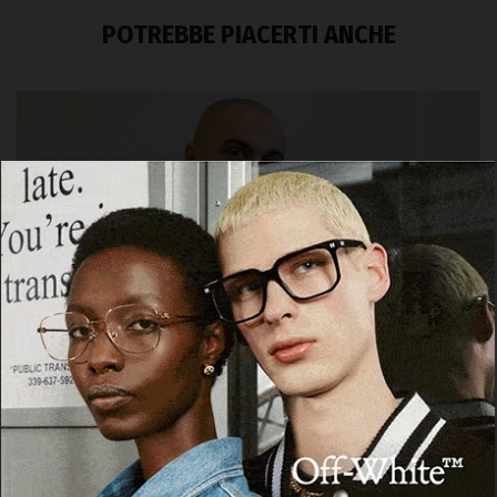
POTREBBE PIACERTI ANCHE
SARDEGNA
Eradicazione peste suina, Salaris
(Riformatori): «Risultato storico grazie alla
Giunta Pigliaru»