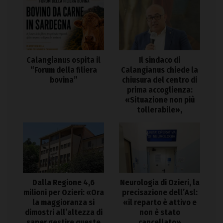
Calangianus ospita il
Il sindaco di
“Forum della filiera
Calangianus chiede la
bovina”
chiusura del centro di
prima accoglienza:
«Situazione non più
tollerabile»,
Dalla Regione 4,6
Neurologia di Ozieri, la
milioni per Ozieri: «Ora
precisazione dell’Asl:
la maggioranza si
«il reparto è attivo e
dimostri all’altezza di
non è stato
saper gestire queste
cancellato»