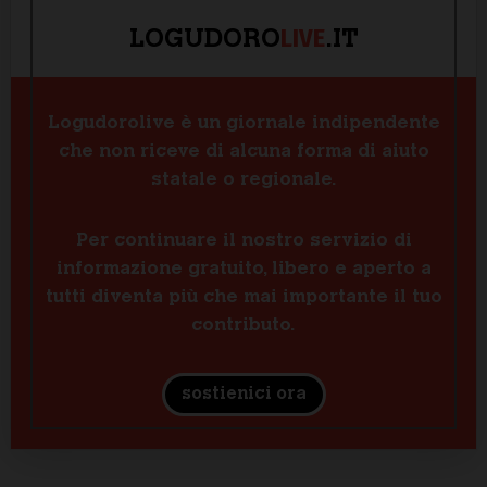
LIVE
LOGUDORO
.IT
Logudorolive è un giornale indipendente
che non riceve di alcuna forma di aiuto
statale o regionale.
Per continuare il nostro servizio di
informazione gratuito, libero e aperto a
tutti diventa più che mai importante il tuo
contributo.
sostienici ora