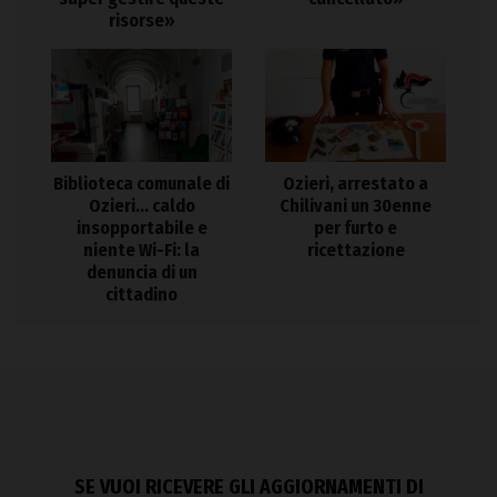
risorse»
Biblioteca comunale di
Ozieri, arrestato a
Ozieri… caldo
Chilivani un 30enne
insopportabile e
per furto e
niente Wi-Fi: la
ricettazione
denuncia di un
cittadino
SE VUOI RICEVERE GLI AGGIORNAMENTI DI