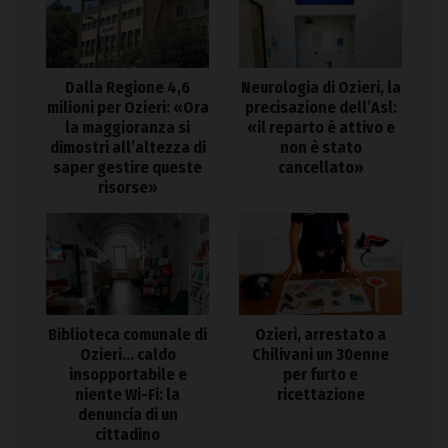
Dalla Regione 4,6
Neurologia di Ozieri, la
milioni per Ozieri: «Ora
precisazione dell’Asl:
la maggioranza si
«il reparto è attivo e
dimostri all’altezza di
non è stato
saper gestire queste
cancellato»
risorse»
Biblioteca comunale di
Ozieri, arrestato a
Ozieri… caldo
Chilivani un 30enne
insopportabile e
per furto e
niente Wi-Fi: la
ricettazione
denuncia di un
cittadino