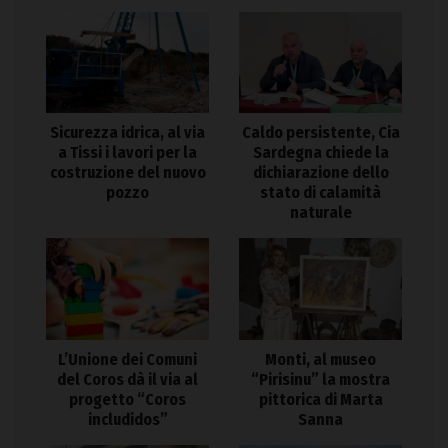
Sicurezza idrica, al via
Caldo persistente, Cia
a Tissi i lavori per la
Sardegna chiede la
costruzione del nuovo
dichiarazione dello
pozzo
stato di calamità
naturale
L’Unione dei Comuni
Monti, al museo
del Coros dà il via al
“Pirisinu” la mostra
progetto “Coros
pittorica di Marta
includidos”
Sanna