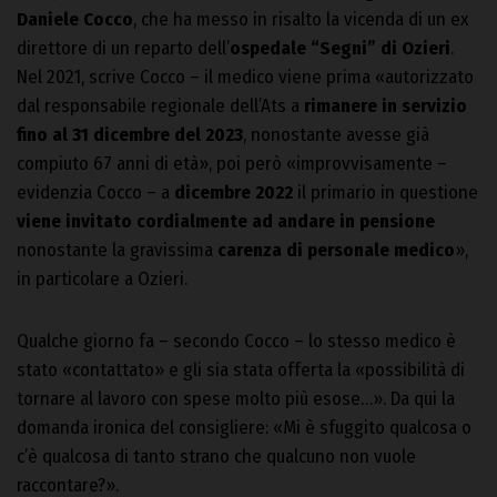
Daniele Cocco
, che ha messo in risalto la vicenda di un ex
direttore di un reparto dell’
ospedale “Segni” di Ozieri
.
Nel 2021, scrive Cocco – il medico viene prima «autorizzato
dal responsabile regionale dell’Ats a
rimanere in servizio
fino al
31 dicembre del 2023
, nonostante avesse già
compiuto 67 anni di età», poi però «improvvisamente –
evidenzia Cocco – a
dicembre 2022
il primario in questione
viene invitato cordialmente ad andare in pensione
nonostante la gravissima
carenza di personale medico
»,
in particolare a Ozieri.
Qualche giorno fa – secondo Cocco – lo stesso medico è
stato «contattato» e gli sia stata offerta la «possibilità di
tornare al lavoro con spese molto più esose…». Da qui la
domanda ironica del consigliere: «Mi è sfuggito qualcosa o
c’è qualcosa di tanto strano che qualcuno non vuole
raccontare?».